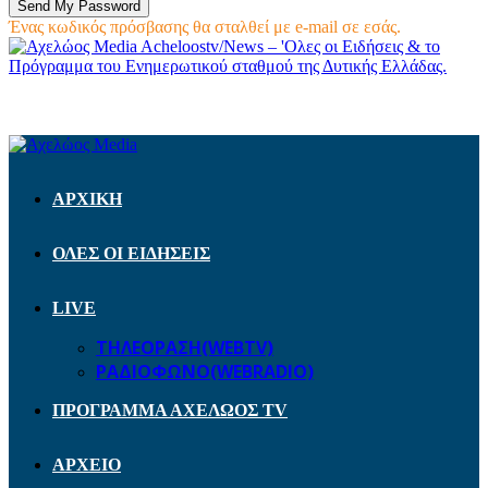
Ένας κωδικός πρόσβασης θα σταλθεί με e-mail σε εσάς.
Acheloostv/News – 'Ολες οι Ειδήσεις & το
Πρόγραμμα του Ενημερωτικού σταθμού της Δυτικής Ελλάδας.
ΑΡΧΙΚΗ
ΟΛΕΣ ΟΙ ΕΙΔΗΣΕΙΣ
LIVE
ΤΗΛΕΟΡΑΣΗ(WEBTV)
ΡΑΔΙΟΦΩΝΟ(WEBRADIO)
ΠΡΟΓΡΑΜΜΑ ΑΧΕΛΩΟΣ TV
ΑΡΧΕΙΟ