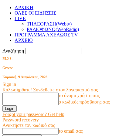
ΑΡΧΙΚΗ
ΟΛΕΣ ΟΙ ΕΙΔΗΣΕΙΣ
LIVE
ΤΗΛΕΟΡΑΣΗ(Webtv)
ΡΑΔΙΟΦΩΝΟ(WebRadio)
ΠΡΟΓΡΑΜΜΑ ΑΧΕΛΩΟΣ TV
ΑΡΧΕΙΟ
Αναζήτηση
C
25.2
Greece
Κυριακή, 9 Αυγούστου, 2026
Sign in
Καλωσήρθατε! Συνδεθείτε στον λογαριασμό σας
το όνομα χρήστη σας
ο κωδικός πρόσβασης σας
Forgot your password? Get help
Password recovery
Ανακτήστε τον κωδικό σας
το email σας