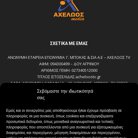
ΣΧΕΤΙΚΆ ΜΕ ΕΜΆΣ
ΑΝΩΝΥΜΗ ΕΤΑΙΡΕΙΑ ΕΠΩΝΥΜΙΑ: Γ. ΜΠΟΚΑΣ & ΣΙΑ Α.Ε – ΑΧΕΛΩΟΣ TV
ΑΦΜ: 094300499 – ΔΟΥ ΑΓΡΙΝΙΟΥ
ΑΡΙΘΜΟΣ ΓΕΜΗ: 027340512000
ΤΙΤΛΟΣ ΙΣΤΟΣΕΛΙΔΑΣ:acheloostv.gr
ΕΔΡΑ-ΔΙΕΥΘΥΝΣΗ: ΚΑΒΑΦΗ 2 – ΑΓ. ΚΩΝ/ΝΟΣ, ΑΓΡΙΝΙΟ , ΤΚ:30027
ΤΗΛΕΦΩΝΟ: 2641022803 – 58800
Σεβόμαστε την ιδιωτικότητά
E-MAIL: bokas@otenet.gr, info@axeloostv.gr
σας
ΙΔΙΟΚΤΗΤΗΣ: Γ. ΜΠΟΚΑΣ & ΣΙΑ Α.Ε
ΝΟΜΙΜΟΣ ΕΚΠΡΟΣΩΠΟΣ: ΜΠΟΚΑΣ ΚΩΝ/ΝΟΣ
Εμείς και οι συνεργάτες μας αποθηκεύουμε ή/και έχουμε πρόσβαση σε
ΔΙΕΥΘΥΝΤΗΣ: ΜΠΟΚΑΣ ΚΩΝ/ΝΟΣ
πληροφορίες σε μια συσκευή, όπως cookies και επεξεργαζόμαστε
ΔΙΕΥΘΥΝΤΗΣ ΣΥΝΤΑΞΗΣ:ΚΟΥΤΣΙΚΟΣ ΠΑΝΤΕΛΗΣ
προσωπικά δεδομένα, όπως μοναδικά αναγνωριστικά και τυπικές
πληροφορίες που αποστέλλονται από μια συσκευή για εξατομικευμένες
ΔΙΑΧΕΙΡΙΣΤΗΣ-ΔΙΚΑΙΟΥΧΟΣ domain: ΜΠΟΚΑΣ ΚΩΝ/ΝΟΣ – Γ. ΜΠΟΚΑΣ &
διαφημίσεις και περιεχόμενο, μέτρηση διαφημίσεων και περιεχομένου,
ΣΙΑ Α.Ε