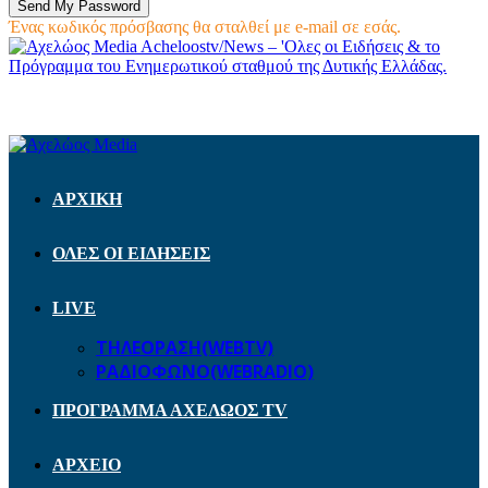
Ένας κωδικός πρόσβασης θα σταλθεί με e-mail σε εσάς.
Acheloostv/News – 'Ολες οι Ειδήσεις & το
Πρόγραμμα του Ενημερωτικού σταθμού της Δυτικής Ελλάδας.
ΑΡΧΙΚΗ
ΟΛΕΣ ΟΙ ΕΙΔΗΣΕΙΣ
LIVE
ΤΗΛΕΟΡΑΣΗ(WEBTV)
ΡΑΔΙΟΦΩΝΟ(WEBRADIO)
ΠΡΟΓΡΑΜΜΑ ΑΧΕΛΩΟΣ TV
ΑΡΧΕΙΟ