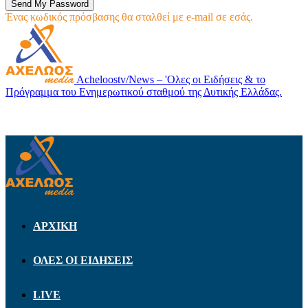
Ένας κωδικός πρόσβασης θα σταλθεί με e-mail σε εσάς.
Acheloostv/News – 'Ολες οι Ειδήσεις & το
Πρόγραμμα του Ενημερωτικού σταθμού της Δυτικής Ελλάδας.
ΑΡΧΙΚΗ
ΟΛΕΣ ΟΙ ΕΙΔΗΣΕΙΣ
LIVE