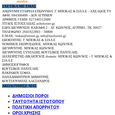
ΣΧΕΤΙΚΆ ΜΕ ΕΜΆΣ
ΑΝΩΝΥΜΗ ΕΤΑΙΡΕΙΑ ΕΠΩΝΥΜΙΑ: Γ. ΜΠΟΚΑΣ & ΣΙΑ Α.Ε – ΑΧΕΛΩΟΣ TV
ΑΦΜ: 094300499 – ΔΟΥ ΑΓΡΙΝΙΟΥ
ΑΡΙΘΜΟΣ ΓΕΜΗ: 027340512000
ΤΙΤΛΟΣ ΙΣΤΟΣΕΛΙΔΑΣ:acheloostv.gr
ΕΔΡΑ-ΔΙΕΥΘΥΝΣΗ: ΚΑΒΑΦΗ 2 – ΑΓ. ΚΩΝ/ΝΟΣ, ΑΓΡΙΝΙΟ , ΤΚ:30027
ΤΗΛΕΦΩΝΟ: 2641022803 – 58800
E-MAIL: bokas@otenet.gr, info@axeloostv.gr
ΙΔΙΟΚΤΗΤΗΣ: Γ. ΜΠΟΚΑΣ & ΣΙΑ Α.Ε
ΝΟΜΙΜΟΣ ΕΚΠΡΟΣΩΠΟΣ: ΜΠΟΚΑΣ ΚΩΝ/ΝΟΣ
ΔΙΕΥΘΥΝΤΗΣ: ΜΠΟΚΑΣ ΚΩΝ/ΝΟΣ
ΔΙΕΥΘΥΝΤΗΣ ΣΥΝΤΑΞΗΣ:ΚΟΥΤΣΙΚΟΣ ΠΑΝΤΕΛΗΣ
ΔΙΑΧΕΙΡΙΣΤΗΣ-ΔΙΚΑΙΟΥΧΟΣ domain: ΜΠΟΚΑΣ ΚΩΝ/ΝΟΣ – Γ. ΜΠΟΚΑΣ &
ΣΙΑ Α.Ε
ΔΗΜΟΣΙΟΓΡΑΦΟΙ:
ΚΟΥΤΣΙΚΟΣ ΠΑΝΤΕΛΗΣ
ΒΑΚΡΑΚΟΥ ΣΟΦΙΑ
ΠΑΠΑΔΗΜΗΤΡΙΟΥ ΔΗΜΗΤΡΗΣ
ΚΟΥΤΣΙΟΥΜΠΑΣ ΑΛΕΞΑΝΔΡΟΣ
ΑΚΟΛΟΥΘΗΣΕ ΜΑΣ
ΔΗΜΟΣΙΟΙ ΠΟΡΟΙ
ΤΑΥΤΌΤΗΤΑ ΙΣΤΌΤΟΠΟΥ
ΠΟΛΙΤΙΚΉ ΑΠΟΡΡΉΤΟΥ
ΌΡΟΙ ΧΡΉΣΗΣ