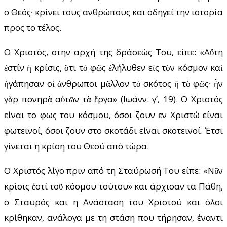
ο Θεός∙ κρίνει τους ανθρώπους και οδηγεί την ιστορία
προς το τέλος.
Ο Χριστός, στην αρχή της δράσεώς Του, είπε: «Αὕτη
ἐστίν ἡ κρίσις, ὅτι τὸ φῶς ἐλήλυθεν εἰς τὸν κόσμον καὶ
ἠγάπησαν οἱ ἀνθρωποι μᾶλλον τὸ σκότος ἤ τὸ φῶς∙ ἦν
γὰρ πονηρὰ αὐτῶν τὰ ἔργα» (Ιωάνν. γ’, 19). Ο Χριστός
είναι το φως του κόσμου, όσοι ζουν εν Χριστώ είναι
φωτεινοί, όσοι ζουν στο σκοτάδι είναι σκοτεινοί. Έτσι
γίνεται η κρίση του Θεού από τώρα.
Ο Χριστός λίγο πριν από τη Σταύρωσή Του είπε: «Νῦν
κρίσις ἐστί τοῦ κόσμου τούτου» και άρχισαν τα Πάθη,
ο Σταυρός και η Ανάσταση του Χριστού και όλοι
κρίθηκαν, ανάλογα με τη στάση που τήρησαν, έναντι