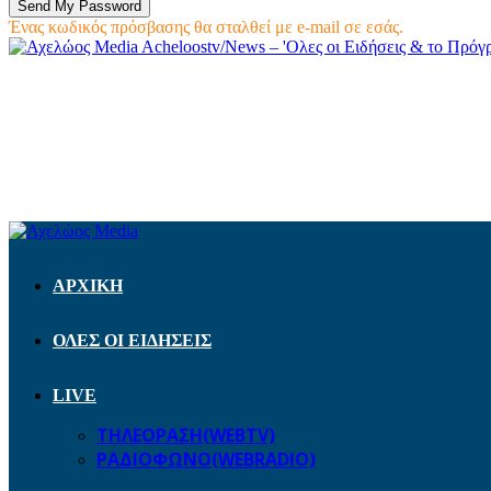
Ένας κωδικός πρόσβασης θα σταλθεί με e-mail σε εσάς.
Acheloostv/News – 'Ολες οι Ειδήσεις & το Πρό
ΑΡΧΙΚΗ
ΟΛΕΣ ΟΙ ΕΙΔΗΣΕΙΣ
LIVE
ΤΗΛΕΟΡΑΣΗ(WEBTV)
ΡΑΔΙΟΦΩΝΟ(WEBRADIO)