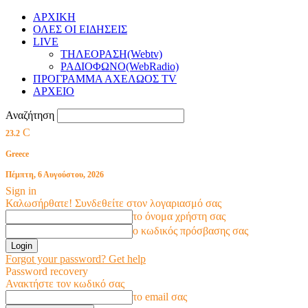
ΑΡΧΙΚΗ
ΟΛΕΣ ΟΙ ΕΙΔΗΣΕΙΣ
LIVE
ΤΗΛΕΟΡΑΣΗ(Webtv)
ΡΑΔΙΟΦΩΝΟ(WebRadio)
ΠΡΟΓΡΑΜΜΑ ΑΧΕΛΩΟΣ TV
ΑΡΧΕΙΟ
Αναζήτηση
C
23.2
Greece
Πέμπτη, 6 Αυγούστου, 2026
Sign in
Καλωσήρθατε! Συνδεθείτε στον λογαριασμό σας
το όνομα χρήστη σας
ο κωδικός πρόσβασης σας
Forgot your password? Get help
Password recovery
Ανακτήστε τον κωδικό σας
το email σας