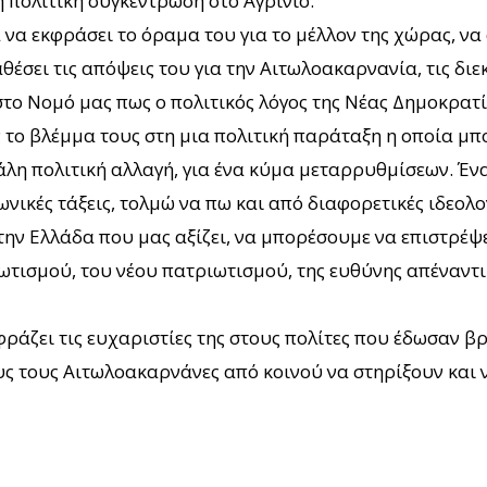
η πολιτική συγκέντρωση στο Αγρίνιο.
να εκφράσει το όραμα του για το μέλλον της χώρας, να 
έσει τις απόψεις του για την Αιτωλοακαρνανία, τις διεκ
ι στο Νομό μας πως ο πολιτικός λόγος της Νέας Δημοκρα
 το βλέμμα τους στη μια πολιτική παράταξη η οποία μπ
εγάλη πολιτική αλλαγή, για ένα κύμα μεταρρυθμίσεων. Έ
νικές τάξεις, τολμώ να πω και από διαφορετικές ιδεολ
ην Ελλάδα που μας αξίζει, να μπορέσουμε να επιστρέψει
ιωτισμού, του νέου πατριωτισμού, της ευθύνης απέναντ
ράζει τις ευχαριστίες της στους πολίτες που έδωσαν β
ς τους Αιτωλοακαρνάνες από κοινού να στηρίξουν και