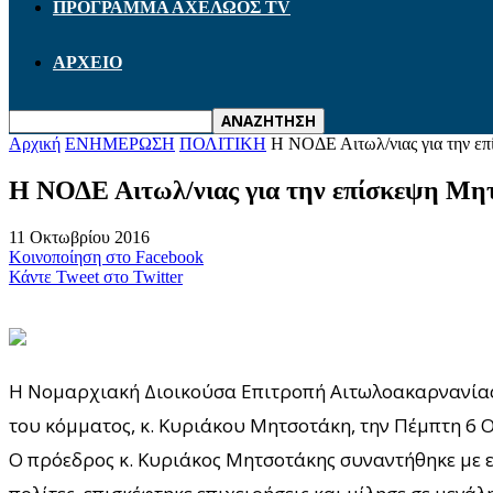
ΠΡΟΓΡΑΜΜΑ ΑΧΕΛΩΟΣ TV
ΑΡΧΕΙΟ
Αρχική
ΕΝΗΜΕΡΩΣΗ
ΠΟΛΙΤΙΚΗ
Η ΝΟΔΕ Αιτωλ/νιας για την ε
Η ΝΟΔΕ Αιτωλ/νιας για την επίσκεψη Μη
11 Οκτωβρίου 2016
Κοινοποίηση στο Facebook
Κάντε Tweet στο Twitter
H Nομαρχιακή Διοικούσα Επιτροπή Αιτωλοακαρνανίας τ
του κόμματος, κ. Κυριάκου Μητσοτάκη, την Πέμπτη 6 
Ο πρόεδρος κ. Κυριάκος Μητσοτάκης συναντήθηκε με ε