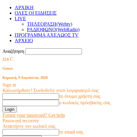
ΑΡΧΙΚΗ
ΟΛΕΣ ΟΙ ΕΙΔΗΣΕΙΣ
LIVE
ΤΗΛΕΟΡΑΣΗ(Webtv)
ΡΑΔΙΟΦΩΝΟ(WebRadio)
ΠΡΟΓΡΑΜΜΑ ΑΧΕΛΩΟΣ TV
ΑΡΧΕΙΟ
Αναζήτηση
C
22.6
Greece
Κυριακή, 9 Αυγούστου, 2026
Sign in
Καλωσήρθατε! Συνδεθείτε στον λογαριασμό σας
το όνομα χρήστη σας
ο κωδικός πρόσβασης σας
Forgot your password? Get help
Password recovery
Ανακτήστε τον κωδικό σας
το email σας