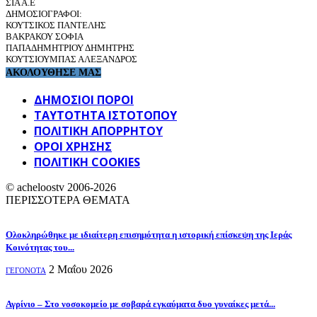
ΣΙΑ Α.Ε
ΔΗΜΟΣΙΟΓΡΑΦΟΙ:
ΚΟΥΤΣΙΚΟΣ ΠΑΝΤΕΛΗΣ
ΒΑΚΡΑΚΟΥ ΣΟΦΙΑ
ΠΑΠΑΔΗΜΗΤΡΙΟΥ ΔΗΜΗΤΡΗΣ
ΚΟΥΤΣΙΟΥΜΠΑΣ ΑΛΕΞΑΝΔΡΟΣ
ΑΚΟΛΟΥΘΗΣΕ ΜΑΣ
ΔΗΜΟΣΙΟΙ ΠΟΡΟΙ
ΤΑΥΤΌΤΗΤΑ ΙΣΤΌΤΟΠΟΥ
ΠΟΛΙΤΙΚΉ ΑΠΟΡΡΉΤΟΥ
ΌΡΟΙ ΧΡΉΣΗΣ
ΠΟΛΙΤΙΚΗ COOKIES
© acheloostv 2006-2026
ΠΕΡΙΣΣΟΤΕΡΑ ΘΕΜΑΤΑ
Ολοκληρώθηκε με ιδιαίτερη επισημότητα η ιστορική επίσκεψη της Ιεράς
Κοινότητας του...
2 Μαΐου 2026
ΓΕΓΟΝΟΤΑ
Αγρίνιο – Στο νοσοκομείο με σοβαρά εγκαύματα δυο γυναίκες μετά...