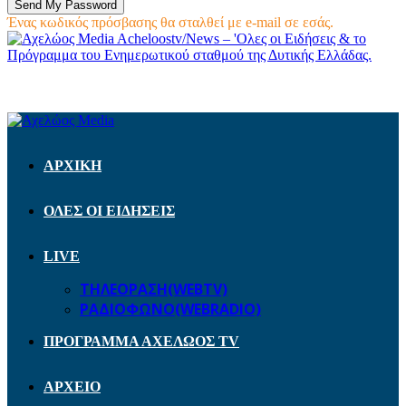
Ένας κωδικός πρόσβασης θα σταλθεί με e-mail σε εσάς.
Acheloostv/News – 'Ολες οι Ειδήσεις & το
Πρόγραμμα του Ενημερωτικού σταθμού της Δυτικής Ελλάδας.
ΑΡΧΙΚΗ
ΟΛΕΣ ΟΙ ΕΙΔΗΣΕΙΣ
LIVE
ΤΗΛΕΟΡΑΣΗ(WEBTV)
ΡΑΔΙΟΦΩΝΟ(WEBRADIO)
ΠΡΟΓΡΑΜΜΑ ΑΧΕΛΩΟΣ TV
ΑΡΧΕΙΟ