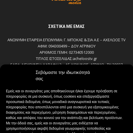
ΣΧΕΤΙΚΆ ΜΕ ΕΜΆΣ
ΑΝΩΝΥΜΗ ΕΤΑΙΡΕΙΑ ΕΠΩΝΥΜΙΑ: Γ. ΜΠΟΚΑΣ & ΣΙΑ Α.Ε – ΑΧΕΛΩΟΣ TV
ΑΦΜ: 094300499 – ΔΟΥ ΑΓΡΙΝΙΟΥ
ΑΡΙΘΜΟΣ ΓΕΜΗ: 027340512000
ΤΙΤΛΟΣ ΙΣΤΟΣΕΛΙΔΑΣ:acheloostv.gr
ΕΔΡΑ-ΔΙΕΥΘΥΝΣΗ: ΚΑΒΑΦΗ 2 – ΑΓ. ΚΩΝ/ΝΟΣ, ΑΓΡΙΝΙΟ , ΤΚ:30027
ΤΗΛΕΦΩΝΟ: 2641022803 – 58800
Σεβόμαστε την ιδιωτικότητά
E-MAIL: bokas@otenet.gr, info@axeloostv.gr
σας
ΙΔΙΟΚΤΗΤΗΣ: Γ. ΜΠΟΚΑΣ & ΣΙΑ Α.Ε
ΝΟΜΙΜΟΣ ΕΚΠΡΟΣΩΠΟΣ: ΜΠΟΚΑΣ ΚΩΝ/ΝΟΣ
Εμείς και οι συνεργάτες μας αποθηκεύουμε ή/και έχουμε πρόσβαση σε
ΔΙΕΥΘΥΝΤΗΣ: ΜΠΟΚΑΣ ΚΩΝ/ΝΟΣ
πληροφορίες σε μια συσκευή, όπως cookies και επεξεργαζόμαστε
ΔΙΕΥΘΥΝΤΗΣ ΣΥΝΤΑΞΗΣ:ΚΟΥΤΣΙΚΟΣ ΠΑΝΤΕΛΗΣ
προσωπικά δεδομένα, όπως μοναδικά αναγνωριστικά και τυπικές
πληροφορίες που αποστέλλονται από μια συσκευή για εξατομικευμένες
ΔΙΑΧΕΙΡΙΣΤΗΣ-ΔΙΚΑΙΟΥΧΟΣ domain: ΜΠΟΚΑΣ ΚΩΝ/ΝΟΣ – Γ. ΜΠΟΚΑΣ &
διαφημίσεις και περιεχόμενο, μέτρηση διαφημίσεων και περιεχομένου,
ΣΙΑ Α.Ε
καθώς και απόψεις του κοινού για την ανάπτυξη και βελτίωση προϊόντων.
ΔΗΜΟΣΙΟΓΡΑΦΟΙ:
Με την άδειά σας, εμείς και οι συνεργάτες μας ενδέχεται να
ΚΟΥΤΣΙΚΟΣ ΠΑΝΤΕΛΗΣ
χρησιμοποιήσουμε ακριβή δεδομένα γεωγραφικής τοποθεσίας και