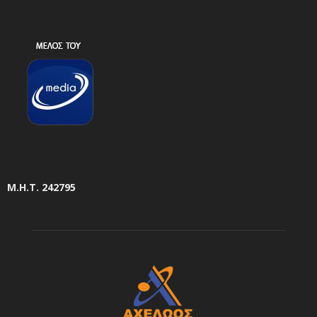
Μ.Η.Τ. 242795