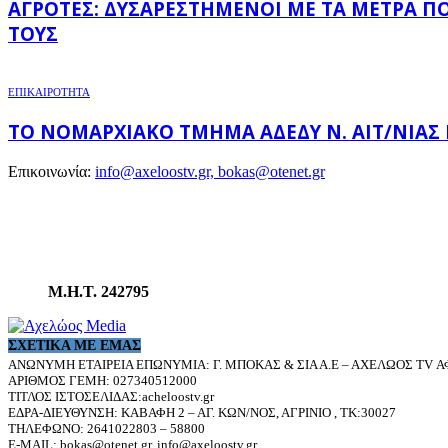
ΑΓΡΌΤΕΣ: ΔΥΣΑΡΕΣΤΗΜΈΝΟΙ ΜΕ ΤΑ ΜΈΤΡΑ Π
ΤΟΥΣ
ΕΠΙΚΑΙΡΟΤΗΤΑ
ΤΟ ΝΟΜΑΡΧΙΑΚΌ ΤΜΉΜΑ ΑΔΕΔΥ Ν. ΑΙΤ/ΝΊΑΣ
Επικοινωνία:
info@axeloostv.gr, bokas@otenet.gr
Μ.Η.Τ. 242795
ΣΧΕΤΙΚΆ ΜΕ ΕΜΆΣ
ΑΝΩΝΥΜΗ ΕΤΑΙΡΕΙΑ ΕΠΩΝΥΜΙΑ: Γ. ΜΠΟΚΑΣ & ΣΙΑ Α.Ε – ΑΧΕΛΩΟΣ TV ΑΦ
ΑΡΙΘΜΟΣ ΓΕΜΗ: 027340512000
ΤΙΤΛΟΣ ΙΣΤΟΣΕΛΙΔΑΣ:acheloostv.gr
ΕΔΡΑ-ΔΙΕΥΘΥΝΣΗ: ΚΑΒΑΦΗ 2 – ΑΓ. ΚΩΝ/ΝΟΣ, ΑΓΡΙΝΙΟ , ΤΚ:30027
ΤΗΛΕΦΩΝΟ: 2641022803 – 58800
E-MAIL: bokas@otenet.gr, info@axeloostv.gr