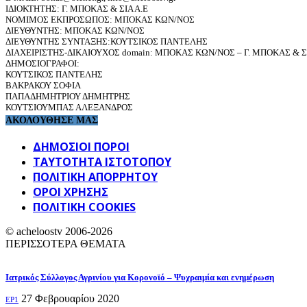
ΙΔΙΟΚΤΗΤΗΣ: Γ. ΜΠΟΚΑΣ & ΣΙΑ Α.Ε
ΝΟΜΙΜΟΣ ΕΚΠΡΟΣΩΠΟΣ: ΜΠΟΚΑΣ ΚΩΝ/ΝΟΣ
ΔΙΕΥΘΥΝΤΗΣ: ΜΠΟΚΑΣ ΚΩΝ/ΝΟΣ
ΔΙΕΥΘΥΝΤΗΣ ΣΥΝΤΑΞΗΣ:ΚΟΥΤΣΙΚΟΣ ΠΑΝΤΕΛΗΣ
ΔΙΑΧΕΙΡΙΣΤΗΣ-ΔΙΚΑΙΟΥΧΟΣ domain: ΜΠΟΚΑΣ ΚΩΝ/ΝΟΣ – Γ. ΜΠΟΚΑΣ & ΣΙ
ΔΗΜΟΣΙΟΓΡΑΦΟΙ:
ΚΟΥΤΣΙΚΟΣ ΠΑΝΤΕΛΗΣ
ΒΑΚΡΑΚΟΥ ΣΟΦΙΑ
ΠΑΠΑΔΗΜΗΤΡΙΟΥ ΔΗΜΗΤΡΗΣ
ΚΟΥΤΣΙΟΥΜΠΑΣ ΑΛΕΞΑΝΔΡΟΣ
ΑΚΟΛΟΥΘΗΣΕ ΜΑΣ
ΔΗΜΟΣΙΟΙ ΠΟΡΟΙ
ΤΑΥΤΌΤΗΤΑ ΙΣΤΌΤΟΠΟΥ
ΠΟΛΙΤΙΚΉ ΑΠΟΡΡΉΤΟΥ
ΌΡΟΙ ΧΡΉΣΗΣ
ΠΟΛΙΤΙΚΗ COOKIES
© acheloostv 2006-2026
ΠΕΡΙΣΣΟΤΕΡΑ ΘΕΜΑΤΑ
Ιατρικός Σύλλογος Αγρινίου για Κορονοϊό – Ψυχραιμία και ενημέρωση
27 Φεβρουαρίου 2020
EP1