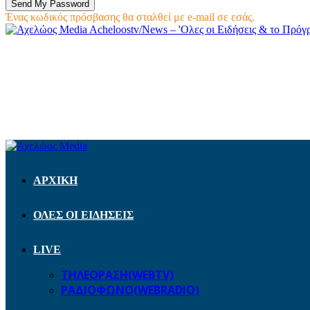
Ένας κωδικός πρόσβασης θα σταλθεί με e-mail σε εσάς.
Acheloostv/News – 'Ολες οι Ειδήσεις & το Πρό
ΑΡΧΙΚΗ
ΟΛΕΣ ΟΙ ΕΙΔΗΣΕΙΣ
LIVE
ΤΗΛΕΟΡΑΣΗ(WEBTV)
ΡΑΔΙΟΦΩΝΟ(WEBRADIO)