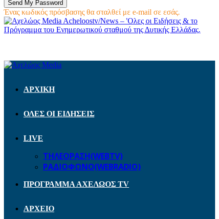
Ένας κωδικός πρόσβασης θα σταλθεί με e-mail σε εσάς.
Acheloostv/News – 'Ολες οι Ειδήσεις & το
Πρόγραμμα του Ενημερωτικού σταθμού της Δυτικής Ελλάδας.
ΑΡΧΙΚΗ
ΟΛΕΣ ΟΙ ΕΙΔΗΣΕΙΣ
LIVE
ΤΗΛΕΟΡΑΣΗ(WEBTV)
ΡΑΔΙΟΦΩΝΟ(WEBRADIO)
ΠΡΟΓΡΑΜΜΑ ΑΧΕΛΩΟΣ TV
ΑΡΧΕΙΟ