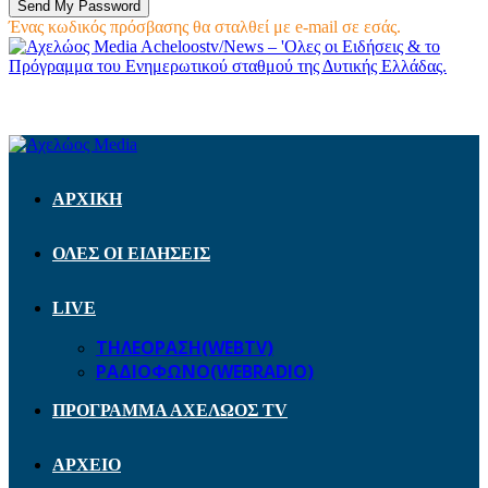
Ένας κωδικός πρόσβασης θα σταλθεί με e-mail σε εσάς.
Acheloostv/News – 'Ολες οι Ειδήσεις & το
Πρόγραμμα του Ενημερωτικού σταθμού της Δυτικής Ελλάδας.
ΑΡΧΙΚΗ
ΟΛΕΣ ΟΙ ΕΙΔΗΣΕΙΣ
LIVE
ΤΗΛΕΟΡΑΣΗ(WEBTV)
ΡΑΔΙΟΦΩΝΟ(WEBRADIO)
ΠΡΟΓΡΑΜΜΑ ΑΧΕΛΩΟΣ TV
ΑΡΧΕΙΟ