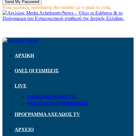
Ένας κωδικός πρόσβασης θα σταλθεί με e-mail σε εσάς.
Acheloostv/News – 'Ολες οι Ειδήσεις & το
Πρόγραμμα του Ενημερωτικού σταθμού της Δυτικής Ελλάδας.
ΑΡΧΙΚΗ
ΟΛΕΣ ΟΙ ΕΙΔΗΣΕΙΣ
LIVE
ΤΗΛΕΟΡΑΣΗ(WEBTV)
ΡΑΔΙΟΦΩΝΟ(WEBRADIO)
ΠΡΟΓΡΑΜΜΑ ΑΧΕΛΩΟΣ TV
ΑΡΧΕΙΟ