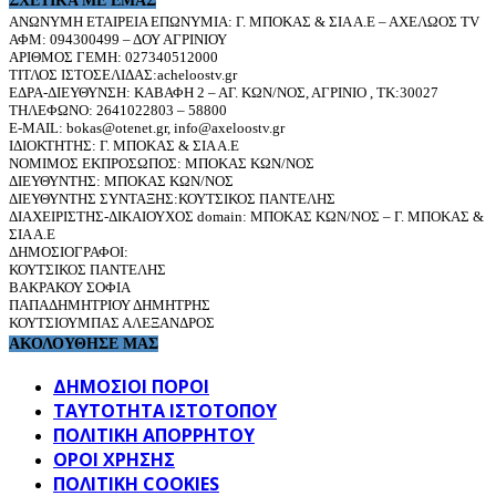
ΣΧΕΤΙΚΆ ΜΕ ΕΜΆΣ
ΑΝΩΝΥΜΗ ΕΤΑΙΡΕΙΑ ΕΠΩΝΥΜΙΑ: Γ. ΜΠΟΚΑΣ & ΣΙΑ Α.Ε – ΑΧΕΛΩΟΣ TV
ΑΦΜ: 094300499 – ΔΟΥ ΑΓΡΙΝΙΟΥ
ΑΡΙΘΜΟΣ ΓΕΜΗ: 027340512000
ΤΙΤΛΟΣ ΙΣΤΟΣΕΛΙΔΑΣ:acheloostv.gr
ΕΔΡΑ-ΔΙΕΥΘΥΝΣΗ: ΚΑΒΑΦΗ 2 – ΑΓ. ΚΩΝ/ΝΟΣ, ΑΓΡΙΝΙΟ , ΤΚ:30027
ΤΗΛΕΦΩΝΟ: 2641022803 – 58800
E-MAIL: bokas@otenet.gr, info@axeloostv.gr
ΙΔΙΟΚΤΗΤΗΣ: Γ. ΜΠΟΚΑΣ & ΣΙΑ Α.Ε
ΝΟΜΙΜΟΣ ΕΚΠΡΟΣΩΠΟΣ: ΜΠΟΚΑΣ ΚΩΝ/ΝΟΣ
ΔΙΕΥΘΥΝΤΗΣ: ΜΠΟΚΑΣ ΚΩΝ/ΝΟΣ
ΔΙΕΥΘΥΝΤΗΣ ΣΥΝΤΑΞΗΣ:ΚΟΥΤΣΙΚΟΣ ΠΑΝΤΕΛΗΣ
ΔΙΑΧΕΙΡΙΣΤΗΣ-ΔΙΚΑΙΟΥΧΟΣ domain: ΜΠΟΚΑΣ ΚΩΝ/ΝΟΣ – Γ. ΜΠΟΚΑΣ &
ΣΙΑ Α.Ε
ΔΗΜΟΣΙΟΓΡΑΦΟΙ:
ΚΟΥΤΣΙΚΟΣ ΠΑΝΤΕΛΗΣ
ΒΑΚΡΑΚΟΥ ΣΟΦΙΑ
ΠΑΠΑΔΗΜΗΤΡΙΟΥ ΔΗΜΗΤΡΗΣ
ΚΟΥΤΣΙΟΥΜΠΑΣ ΑΛΕΞΑΝΔΡΟΣ
ΑΚΟΛΟΥΘΗΣΕ ΜΑΣ
ΔΗΜΟΣΙΟΙ ΠΟΡΟΙ
ΤΑΥΤΌΤΗΤΑ ΙΣΤΌΤΟΠΟΥ
ΠΟΛΙΤΙΚΉ ΑΠΟΡΡΉΤΟΥ
ΌΡΟΙ ΧΡΉΣΗΣ
ΠΟΛΙΤΙΚΗ COOKIES