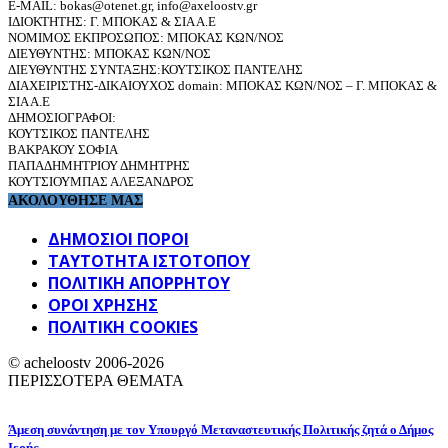
E-MAIL: bokas@otenet.gr, info@axeloostv.gr
ΙΔΙΟΚΤΗΤΗΣ: Γ. ΜΠΟΚΑΣ & ΣΙΑ Α.Ε
ΝΟΜΙΜΟΣ ΕΚΠΡΟΣΩΠΟΣ: ΜΠΟΚΑΣ ΚΩΝ/ΝΟΣ
ΔΙΕΥΘΥΝΤΗΣ: ΜΠΟΚΑΣ ΚΩΝ/ΝΟΣ
ΔΙΕΥΘΥΝΤΗΣ ΣΥΝΤΑΞΗΣ:ΚΟΥΤΣΙΚΟΣ ΠΑΝΤΕΛΗΣ
ΔΙΑΧΕΙΡΙΣΤΗΣ-ΔΙΚΑΙΟΥΧΟΣ domain: ΜΠΟΚΑΣ ΚΩΝ/ΝΟΣ – Γ. ΜΠΟΚΑΣ &
ΣΙΑ Α.Ε
ΔΗΜΟΣΙΟΓΡΑΦΟΙ:
ΚΟΥΤΣΙΚΟΣ ΠΑΝΤΕΛΗΣ
ΒΑΚΡΑΚΟΥ ΣΟΦΙΑ
ΠΑΠΑΔΗΜΗΤΡΙΟΥ ΔΗΜΗΤΡΗΣ
ΚΟΥΤΣΙΟΥΜΠΑΣ ΑΛΕΞΑΝΔΡΟΣ
ΑΚΟΛΟΥΘΗΣΕ ΜΑΣ
ΔΗΜΟΣΙΟΙ ΠΟΡΟΙ
ΤΑΥΤΌΤΗΤΑ ΙΣΤΌΤΟΠΟΥ
ΠΟΛΙΤΙΚΉ ΑΠΟΡΡΉΤΟΥ
ΌΡΟΙ ΧΡΉΣΗΣ
ΠΟΛΙΤΙΚΗ COOKIES
© acheloostv 2006-2026
ΠΕΡΙΣΣΟΤΕΡΑ ΘΕΜΑΤΑ
Άμεση συνάντηση με τον Υπουργό Μεταναστευτικής Πολιτικής ζητά ο Δήμος
Ιερής...