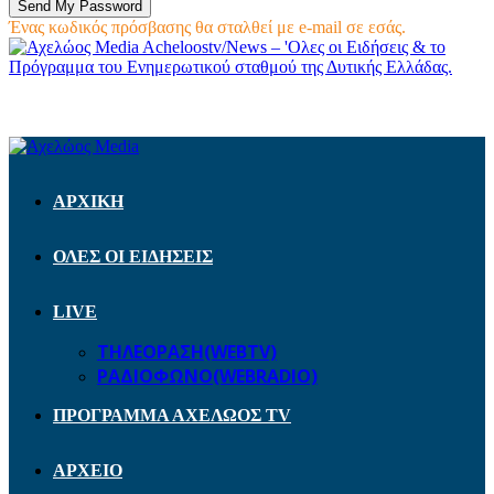
Ένας κωδικός πρόσβασης θα σταλθεί με e-mail σε εσάς.
Acheloostv/News – 'Ολες οι Ειδήσεις & το
Πρόγραμμα του Ενημερωτικού σταθμού της Δυτικής Ελλάδας.
ΑΡΧΙΚΗ
ΟΛΕΣ ΟΙ ΕΙΔΗΣΕΙΣ
LIVE
ΤΗΛΕΟΡΑΣΗ(WEBTV)
ΡΑΔΙΟΦΩΝΟ(WEBRADIO)
ΠΡΟΓΡΑΜΜΑ ΑΧΕΛΩΟΣ TV
ΑΡΧΕΙΟ