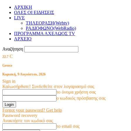
ΑΡΧΙΚΗ
ΟΛΕΣ ΟΙ ΕΙΔΗΣΕΙΣ
LIVE
ΤΗΛΕΟΡΑΣΗ(Webtv)
ΡΑΔΙΟΦΩΝΟ(WebRadio)
ΠΡΟΓΡΑΜΜΑ ΑΧΕΛΩΟΣ TV
ΑΡΧΕΙΟ
Αναζήτηση
C
22.7
Greece
Κυριακή, 9 Αυγούστου, 2026
Sign in
Καλωσήρθατε! Συνδεθείτε στον λογαριασμό σας
το όνομα χρήστη σας
ο κωδικός πρόσβασης σας
Forgot your password? Get help
Password recovery
Ανακτήστε τον κωδικό σας
το email σας