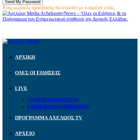
Ένας κωδικός πρόσβασης θα σταλθεί με e-mail σε εσάς.
Acheloostv/News – 'Ολες οι Ειδήσεις & το
Πρόγραμμα του Ενημερωτικού σταθμού της Δυτικής Ελλάδας.
ΑΡΧΙΚΗ
ΟΛΕΣ ΟΙ ΕΙΔΗΣΕΙΣ
LIVE
ΤΗΛΕΟΡΑΣΗ(WEBTV)
ΡΑΔΙΟΦΩΝΟ(WEBRADIO)
ΠΡΟΓΡΑΜΜΑ ΑΧΕΛΩΟΣ TV
ΑΡΧΕΙΟ