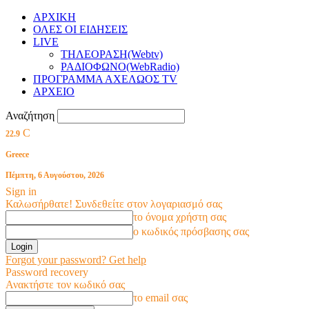
ΑΡΧΙΚΗ
ΟΛΕΣ ΟΙ ΕΙΔΗΣΕΙΣ
LIVE
ΤΗΛΕΟΡΑΣΗ(Webtv)
ΡΑΔΙΟΦΩΝΟ(WebRadio)
ΠΡΟΓΡΑΜΜΑ ΑΧΕΛΩΟΣ TV
ΑΡΧΕΙΟ
Αναζήτηση
C
22.9
Greece
Πέμπτη, 6 Αυγούστου, 2026
Sign in
Καλωσήρθατε! Συνδεθείτε στον λογαριασμό σας
το όνομα χρήστη σας
ο κωδικός πρόσβασης σας
Forgot your password? Get help
Password recovery
Ανακτήστε τον κωδικό σας
το email σας