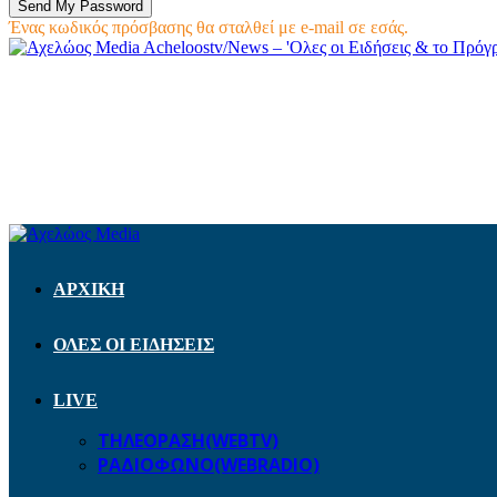
Ένας κωδικός πρόσβασης θα σταλθεί με e-mail σε εσάς.
Acheloostv/News – 'Ολες οι Ειδήσεις & το Πρό
ΑΡΧΙΚΗ
ΟΛΕΣ ΟΙ ΕΙΔΗΣΕΙΣ
LIVE
ΤΗΛΕΟΡΑΣΗ(WEBTV)
ΡΑΔΙΟΦΩΝΟ(WEBRADIO)