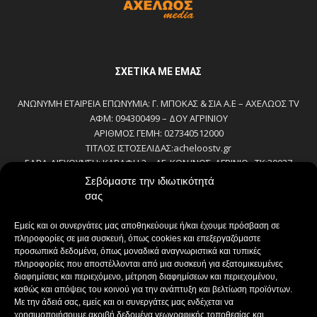
ΣΧΕΤΙΚΆ ΜΕ ΕΜΆΣ
ΑΝΩΝΥΜΗ ΕΤΑΙΡΕΙΑ ΕΠΩΝΥΜΙΑ: Γ. ΜΠΟΚΑΣ & ΣΙΑ Α.Ε – ΑΧΕΛΩΟΣ TV
ΑΦΜ: 094300499 – ΔΟΥ ΑΓΡΙΝΙΟΥ
ΑΡΙΘΜΟΣ ΓΕΜΗ: 027340512000
ΤΙΤΛΟΣ ΙΣΤΟΣΕΛΙΔΑΣ:acheloostv.gr
ΕΔΡΑ-ΔΙΕΥΘΥΝΣΗ: ΚΑΒΑΦΗ 2 – ΑΓ. ΚΩΝ/ΝΟΣ, ΑΓΡΙΝΙΟ , ΤΚ:30027
ΤΗΛΕΦΩΝΟ: 2641022803 – 58800
Σεβόμαστε την ιδιωτικότητά
E-MAIL: bokas@otenet.gr, info@axeloostv.gr
σας
ΙΔΙΟΚΤΗΤΗΣ: Γ. ΜΠΟΚΑΣ & ΣΙΑ Α.Ε
ΝΟΜΙΜΟΣ ΕΚΠΡΟΣΩΠΟΣ: ΜΠΟΚΑΣ ΚΩΝ/ΝΟΣ
Εμείς και οι συνεργάτες μας αποθηκεύουμε ή/και έχουμε πρόσβαση σε
ΔΙΕΥΘΥΝΤΗΣ: ΜΠΟΚΑΣ ΚΩΝ/ΝΟΣ
πληροφορίες σε μια συσκευή, όπως cookies και επεξεργαζόμαστε
ΔΙΕΥΘΥΝΤΗΣ ΣΥΝΤΑΞΗΣ:ΚΟΥΤΣΙΚΟΣ ΠΑΝΤΕΛΗΣ
προσωπικά δεδομένα, όπως μοναδικά αναγνωριστικά και τυπικές
πληροφορίες που αποστέλλονται από μια συσκευή για εξατομικευμένες
ΔΙΑΧΕΙΡΙΣΤΗΣ-ΔΙΚΑΙΟΥΧΟΣ domain: ΜΠΟΚΑΣ ΚΩΝ/ΝΟΣ – Γ. ΜΠΟΚΑΣ &
διαφημίσεις και περιεχόμενο, μέτρηση διαφημίσεων και περιεχομένου,
ΣΙΑ Α.Ε
καθώς και απόψεις του κοινού για την ανάπτυξη και βελτίωση προϊόντων.
ΔΗΜΟΣΙΟΓΡΑΦΟΙ:
Με την άδειά σας, εμείς και οι συνεργάτες μας ενδέχεται να
ΚΟΥΤΣΙΚΟΣ ΠΑΝΤΕΛΗΣ
χρησιμοποιήσουμε ακριβή δεδομένα γεωγραφικής τοποθεσίας και