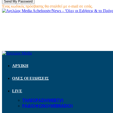
Ένας κωδικός πρόσβασης θα σταλθεί με e-mail σε εσάς.
Acheloostv/News – 'Ολες οι Ειδήσεις & το Πρό
ΑΡΧΙΚΗ
ΟΛΕΣ ΟΙ ΕΙΔΗΣΕΙΣ
LIVE
ΤΗΛΕΟΡΑΣΗ(WEBTV)
ΡΑΔΙΟΦΩΝΟ(WEBRADIO)