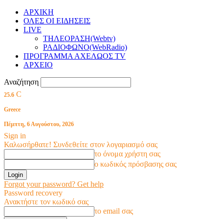
ΑΡΧΙΚΗ
ΟΛΕΣ ΟΙ ΕΙΔΗΣΕΙΣ
LIVE
ΤΗΛΕΟΡΑΣΗ(Webtv)
ΡΑΔΙΟΦΩΝΟ(WebRadio)
ΠΡΟΓΡΑΜΜΑ ΑΧΕΛΩΟΣ TV
ΑΡΧΕΙΟ
Αναζήτηση
C
25.6
Greece
Πέμπτη, 6 Αυγούστου, 2026
Sign in
Καλωσήρθατε! Συνδεθείτε στον λογαριασμό σας
το όνομα χρήστη σας
ο κωδικός πρόσβασης σας
Forgot your password? Get help
Password recovery
Ανακτήστε τον κωδικό σας
το email σας