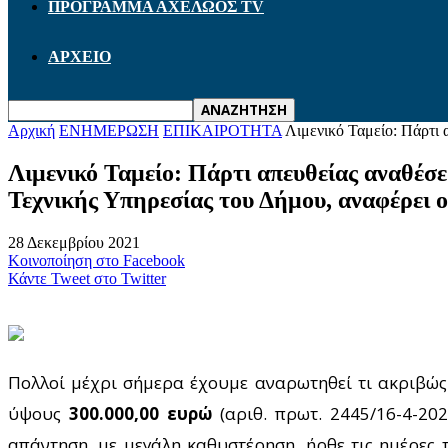
ΠΡΟΓΡΑΜΜΑ ΑΧΕΛΩΟΣ TV
ΑΡΧΕΙΟ
Αρχική
ΕΝΗΜΕΡΩΣΗ
ΕΠΙΚΑΙΡΟΤΗΤΑ
Λιμενικό Ταμείο: Πάρτι
Λιμενικό Ταμείο: Πάρτι απευθείας αναθέσ
Τεχνικής Υπηρεσίας του Δήμου, αναφέρει
28 Δεκεμβρίου 2021
Κοινοποίηση στο Facebook
Κάντε Tweet στο Twitter
Πολλοί μέχρι σήμερα έχουμε αναρωτηθεί τι ακριβώς
ύψους
300.000,00 ευρώ
(αριθ. πρωτ. 2445/16-4-2
απάντηση, με μεγάλη καθυστέρηση, ήρθε τις ημέρες