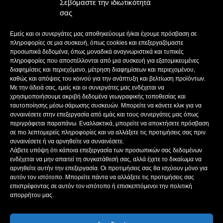
Σεβόμαστε την ιδιωτικότητά
E-MAIL: bokas@otenet.gr, info@axeloostv.gr
σας
ΙΔΙΟΚΤΗΤΗΣ: Γ. ΜΠΟΚΑΣ & ΣΙΑ Α.Ε
ΝΟΜΙΜΟΣ ΕΚΠΡΟΣΩΠΟΣ: ΜΠΟΚΑΣ ΚΩΝ/ΝΟΣ
Εμείς και οι συνεργάτες μας αποθηκεύουμε ή/και έχουμε πρόσβαση σε
ΔΙΕΥΘΥΝΤΗΣ: ΜΠΟΚΑΣ ΚΩΝ/ΝΟΣ
πληροφορίες σε μια συσκευή, όπως cookies και επεξεργαζόμαστε
ΔΙΕΥΘΥΝΤΗΣ ΣΥΝΤΑΞΗΣ:ΚΟΥΤΣΙΚΟΣ ΠΑΝΤΕΛΗΣ
προσωπικά δεδομένα, όπως μοναδικά αναγνωριστικά και τυπικές
πληροφορίες που αποστέλλονται από μια συσκευή για εξατομικευμένες
ΔΙΑΧΕΙΡΙΣΤΗΣ-ΔΙΚΑΙΟΥΧΟΣ domain: ΜΠΟΚΑΣ ΚΩΝ/ΝΟΣ – Γ. ΜΠΟΚΑΣ &
διαφημίσεις και περιεχόμενο, μέτρηση διαφημίσεων και περιεχομένου,
ΣΙΑ Α.Ε
καθώς και απόψεις του κοινού για την ανάπτυξη και βελτίωση προϊόντων.
ΔΗΜΟΣΙΟΓΡΑΦΟΙ:
Με την άδειά σας, εμείς και οι συνεργάτες μας ενδέχεται να
ΚΟΥΤΣΙΚΟΣ ΠΑΝΤΕΛΗΣ
χρησιμοποιήσουμε ακριβή δεδομένα γεωγραφικής τοποθεσίας και
ΒΑΚΡΑΚΟΥ ΣΟΦΙΑ
ταυτοποίησης μέσω σάρωσης συσκευών. Μπορείτε να κάνετε κλικ για να
ΠΑΠΑΔΗΜΗΤΡΙΟΥ ΔΗΜΗΤΡΗΣ
συναινέσετε στην επεξεργασία από εμάς και τους συνεργάτες μας όπως
περιγράφεται παραπάνω. Εναλλακτικά, μπορείτε να αποκτήσετε πρόσβαση
ΚΟΥΤΣΙΟΥΜΠΑΣ ΑΛΕΞΑΝΔΡΟΣ
σε πιο λεπτομερείς πληροφορίες και να αλλάξετε τις προτιμήσεις σας πριν
συναινέσετε ή να αρνηθείτε να συναινέσετε.
Λάβετε υπόψη ότι κάποια επεξεργασία των προσωπικών σας δεδομένων
ενδέχεται να μην απαιτεί τη συγκατάθεσή σας, αλλά έχετε το δικαίωμα να
ΑΚΟΛΟΥΘΗΣΕ ΜΑΣ
αρνηθείτε αυτήν την επεξεργασία. Οι προτιμήσεις σας θα ισχύουν μόνο για
αυτόν τον ιστότοπο. Μπορείτε πάντα να αλλάξετε τις προτιμήσεις σας
επιστρέφοντας σε αυτόν τον ιστότοπο ή επισκεπτόμενοι την πολιτική
απορρήτου μας.