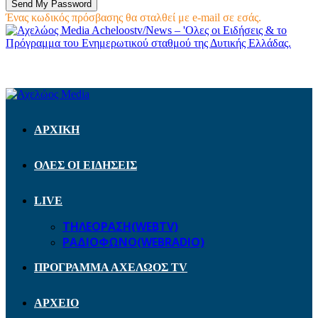
Ένας κωδικός πρόσβασης θα σταλθεί με e-mail σε εσάς.
Acheloostv/News – 'Ολες οι Ειδήσεις & το
Πρόγραμμα του Ενημερωτικού σταθμού της Δυτικής Ελλάδας.
ΑΡΧΙΚΗ
ΟΛΕΣ ΟΙ ΕΙΔΗΣΕΙΣ
LIVE
ΤΗΛΕΟΡΑΣΗ(WEBTV)
ΡΑΔΙΟΦΩΝΟ(WEBRADIO)
ΠΡΟΓΡΑΜΜΑ ΑΧΕΛΩΟΣ TV
ΑΡΧΕΙΟ