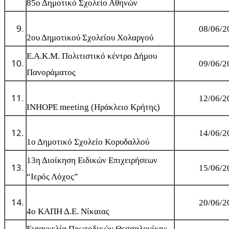
85ο Δημοτικό Σχολείο Αθηνών
08/06/2
2ου Δημοτικού Σχολείου Χολαργού
Ε.Α.Κ.Μ. Πολιτιστικό κέντρο Δήμου
09/06/2
Πανοράματος
12/06/2
INHOPE meeting (Ηράκλειο Κρήτης)
14/06/2
1ο Δημοτικό Σχολείο Κορυδαλλού
13η Διοίκηση Ειδικών Επιχειρήσεων
15/06/2
“Ιερός Λόχος”
20/06/2
4ο ΚΑΠΗ Δ.Ε. Νίκαιας
Εισαγγελία Πρωτοδικών Θεσσαλονίκης-