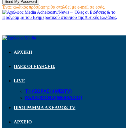
Ένας κωδικός πρόσβασης θα σταλθεί με e-mail σε εσάς.
Acheloostv/News – 'Ολες οι Ειδήσεις & το
Πρόγραμμα του Ενημερωτικού σταθμού της Δυτικής Ελλάδας.
ΑΡΧΙΚΗ
ΟΛΕΣ ΟΙ ΕΙΔΗΣΕΙΣ
LIVE
ΤΗΛΕΟΡΑΣΗ(WEBTV)
ΡΑΔΙΟΦΩΝΟ(WEBRADIO)
ΠΡΟΓΡΑΜΜΑ ΑΧΕΛΩΟΣ TV
ΑΡΧΕΙΟ