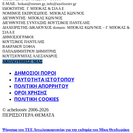
E-MAIL: bokas@otenet.gr, info@axeloostv.gr
ΙΔΙΟΚΤΗΤΗΣ: Γ. ΜΠΟΚΑΣ & ΣΙΑ Α.Ε
ΝΟΜΙΜΟΣ ΕΚΠΡΟΣΩΠΟΣ: ΜΠΟΚΑΣ ΚΩΝ/ΝΟΣ
ΔΙΕΥΘΥΝΤΗΣ: ΜΠΟΚΑΣ ΚΩΝ/ΝΟΣ
ΔΙΕΥΘΥΝΤΗΣ ΣΥΝΤΑΞΗΣ:ΚΟΥΤΣΙΚΟΣ ΠΑΝΤΕΛΗΣ
ΔΙΑΧΕΙΡΙΣΤΗΣ-ΔΙΚΑΙΟΥΧΟΣ domain: ΜΠΟΚΑΣ ΚΩΝ/ΝΟΣ – Γ. ΜΠΟΚΑΣ &
ΣΙΑ Α.Ε
ΔΗΜΟΣΙΟΓΡΑΦΟΙ:
ΚΟΥΤΣΙΚΟΣ ΠΑΝΤΕΛΗΣ
ΒΑΚΡΑΚΟΥ ΣΟΦΙΑ
ΠΑΠΑΔΗΜΗΤΡΙΟΥ ΔΗΜΗΤΡΗΣ
ΚΟΥΤΣΙΟΥΜΠΑΣ ΑΛΕΞΑΝΔΡΟΣ
ΑΚΟΛΟΥΘΗΣΕ ΜΑΣ
ΔΗΜΟΣΙΟΙ ΠΟΡΟΙ
ΤΑΥΤΌΤΗΤΑ ΙΣΤΌΤΟΠΟΥ
ΠΟΛΙΤΙΚΉ ΑΠΟΡΡΉΤΟΥ
ΌΡΟΙ ΧΡΉΣΗΣ
ΠΟΛΙΤΙΚΗ COOKIES
© acheloostv 2006-2026
ΠΕΡΙΣΣΟΤΕΡΑ ΘΕΜΑΤΑ
Ψήφισμα του ΤΕΕ Αιτωλοακαρνανίας για την εκδημία του Μίκη Θεοδωράκη