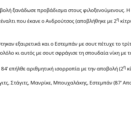
οβολή ξανάδωσε προβάδισμα στους φιλοξενούμενους. Η 
η
 πέναλτι που έκανε ο Ανδρούτσος (αποβλήθηκε με 2
κίτρ
ηκαν εξαιρετικά και ο Εστεμπάν με σουτ πέτυχε το τρί
ολόλο κι αυτός με σουτ σφράγισε τη σπουδαία νίκη με 
η
84’ επήλθε αριθμητική ισορροπία με την αποβολή (2
κί
γιτς, Στάγιτς, Μανρίκε, Μπουχαλάκης, Εστεμπάν (87’ Απ