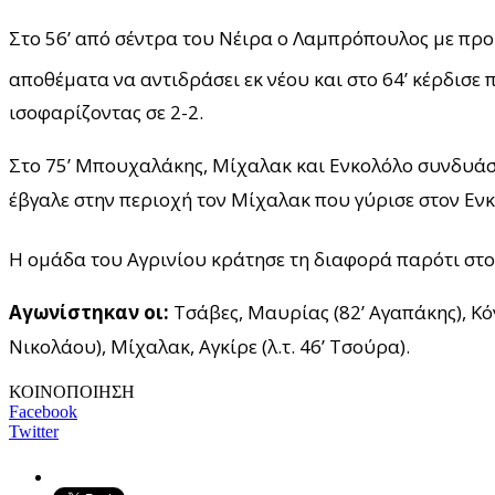
Στο 56’ από σέντρα του Νέιρα ο Λαμπρόπουλος με πρ
αποθέματα να αντιδράσει εκ νέου και στο 64’ κέρδισε
ισοφαρίζοντας σε 2-2.
Στο 75’ Μπουχαλάκης, Μίχαλακ και Ενκολόλο συνδυάστ
έβγαλε στην περιοχή τον Μίχαλακ που γύρισε στον Ενκ
Η ομάδα του Αγρινίου κράτησε τη διαφορά παρότι στο 
Αγωνίστηκαν οι:
Τσάβες, Μαυρίας (82’ Αγαπάκης), Κό
Νικολάου), Μίχαλακ, Αγκίρε (λ.τ. 46’ Τσούρα).
ΚΟΙΝΟΠΟΙΗΣΗ
Facebook
Twitter