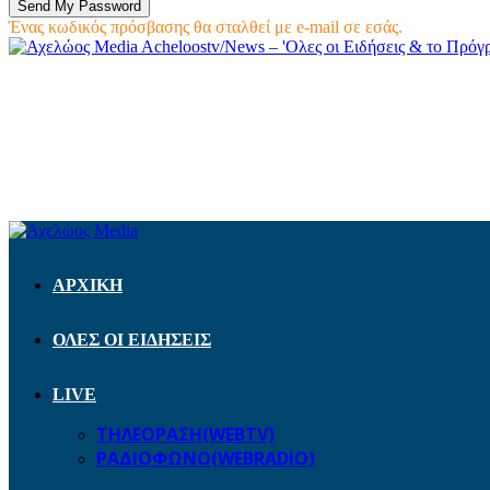
Ένας κωδικός πρόσβασης θα σταλθεί με e-mail σε εσάς.
Acheloostv/News – 'Ολες οι Ειδήσεις & το Πρό
ΑΡΧΙΚΗ
ΟΛΕΣ ΟΙ ΕΙΔΗΣΕΙΣ
LIVE
ΤΗΛΕΟΡΑΣΗ(WEBTV)
ΡΑΔΙΟΦΩΝΟ(WEBRADIO)