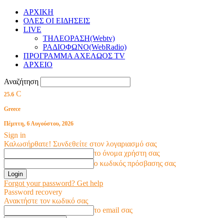
ΑΡΧΙΚΗ
ΟΛΕΣ ΟΙ ΕΙΔΗΣΕΙΣ
LIVE
ΤΗΛΕΟΡΑΣΗ(Webtv)
ΡΑΔΙΟΦΩΝΟ(WebRadio)
ΠΡΟΓΡΑΜΜΑ ΑΧΕΛΩΟΣ TV
ΑΡΧΕΙΟ
Αναζήτηση
C
25.6
Greece
Πέμπτη, 6 Αυγούστου, 2026
Sign in
Καλωσήρθατε! Συνδεθείτε στον λογαριασμό σας
το όνομα χρήστη σας
ο κωδικός πρόσβασης σας
Forgot your password? Get help
Password recovery
Ανακτήστε τον κωδικό σας
το email σας