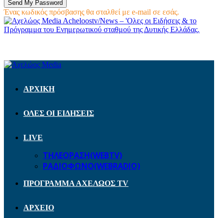
Ένας κωδικός πρόσβασης θα σταλθεί με e-mail σε εσάς.
Acheloostv/News – 'Ολες οι Ειδήσεις & το
Πρόγραμμα του Ενημερωτικού σταθμού της Δυτικής Ελλάδας.
ΑΡΧΙΚΗ
ΟΛΕΣ ΟΙ ΕΙΔΗΣΕΙΣ
LIVE
ΤΗΛΕΟΡΑΣΗ(WEBTV)
ΡΑΔΙΟΦΩΝΟ(WEBRADIO)
ΠΡΟΓΡΑΜΜΑ ΑΧΕΛΩΟΣ TV
ΑΡΧΕΙΟ