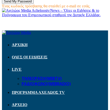
Ένας κωδικός πρόσβασης θα σταλθεί με e-mail σε εσάς.
Acheloostv/News – 'Ολες οι Ειδήσεις & το
Πρόγραμμα του Ενημερωτικού σταθμού της Δυτικής Ελλάδας.
ΑΡΧΙΚΗ
ΟΛΕΣ ΟΙ ΕΙΔΗΣΕΙΣ
LIVE
ΤΗΛΕΟΡΑΣΗ(WEBTV)
ΡΑΔΙΟΦΩΝΟ(WEBRADIO)
ΠΡΟΓΡΑΜΜΑ ΑΧΕΛΩΟΣ TV
ΑΡΧΕΙΟ