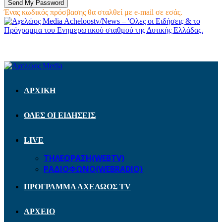
Ένας κωδικός πρόσβασης θα σταλθεί με e-mail σε εσάς.
Acheloostv/News – 'Ολες οι Ειδήσεις & το
Πρόγραμμα του Ενημερωτικού σταθμού της Δυτικής Ελλάδας.
ΑΡΧΙΚΗ
ΟΛΕΣ ΟΙ ΕΙΔΗΣΕΙΣ
LIVE
ΤΗΛΕΟΡΑΣΗ(WEBTV)
ΡΑΔΙΟΦΩΝΟ(WEBRADIO)
ΠΡΟΓΡΑΜΜΑ ΑΧΕΛΩΟΣ TV
ΑΡΧΕΙΟ