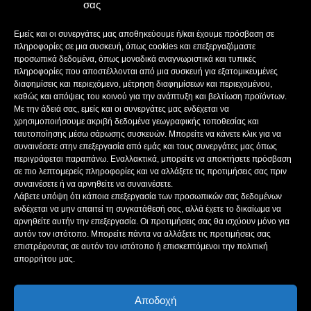
E-MAIL: bokas@otenet.gr, info@axeloostv.gr
σας
ΙΔΙΟΚΤΗΤΗΣ: Γ. ΜΠΟΚΑΣ & ΣΙΑ Α.Ε
ΝΟΜΙΜΟΣ ΕΚΠΡΟΣΩΠΟΣ: ΜΠΟΚΑΣ ΚΩΝ/ΝΟΣ
Εμείς και οι συνεργάτες μας αποθηκεύουμε ή/και έχουμε πρόσβαση σε
ΔΙΕΥΘΥΝΤΗΣ: ΜΠΟΚΑΣ ΚΩΝ/ΝΟΣ
πληροφορίες σε μια συσκευή, όπως cookies και επεξεργαζόμαστε
ΔΙΕΥΘΥΝΤΗΣ ΣΥΝΤΑΞΗΣ:ΚΟΥΤΣΙΚΟΣ ΠΑΝΤΕΛΗΣ
προσωπικά δεδομένα, όπως μοναδικά αναγνωριστικά και τυπικές
πληροφορίες που αποστέλλονται από μια συσκευή για εξατομικευμένες
ΔΙΑΧΕΙΡΙΣΤΗΣ-ΔΙΚΑΙΟΥΧΟΣ domain: ΜΠΟΚΑΣ ΚΩΝ/ΝΟΣ – Γ. ΜΠΟΚΑΣ &
διαφημίσεις και περιεχόμενο, μέτρηση διαφημίσεων και περιεχομένου,
ΣΙΑ Α.Ε
καθώς και απόψεις του κοινού για την ανάπτυξη και βελτίωση προϊόντων.
ΔΗΜΟΣΙΟΓΡΑΦΟΙ:
Με την άδειά σας, εμείς και οι συνεργάτες μας ενδέχεται να
ΚΟΥΤΣΙΚΟΣ ΠΑΝΤΕΛΗΣ
χρησιμοποιήσουμε ακριβή δεδομένα γεωγραφικής τοποθεσίας και
ΒΑΚΡΑΚΟΥ ΣΟΦΙΑ
ταυτοποίησης μέσω σάρωσης συσκευών. Μπορείτε να κάνετε κλικ για να
ΠΑΠΑΔΗΜΗΤΡΙΟΥ ΔΗΜΗΤΡΗΣ
συναινέσετε στην επεξεργασία από εμάς και τους συνεργάτες μας όπως
περιγράφεται παραπάνω. Εναλλακτικά, μπορείτε να αποκτήσετε πρόσβαση
ΚΟΥΤΣΙΟΥΜΠΑΣ ΑΛΕΞΑΝΔΡΟΣ
σε πιο λεπτομερείς πληροφορίες και να αλλάξετε τις προτιμήσεις σας πριν
συναινέσετε ή να αρνηθείτε να συναινέσετε.
Λάβετε υπόψη ότι κάποια επεξεργασία των προσωπικών σας δεδομένων
ενδέχεται να μην απαιτεί τη συγκατάθεσή σας, αλλά έχετε το δικαίωμα να
ΑΚΟΛΟΥΘΗΣΕ ΜΑΣ
αρνηθείτε αυτήν την επεξεργασία. Οι προτιμήσεις σας θα ισχύουν μόνο για
αυτόν τον ιστότοπο. Μπορείτε πάντα να αλλάξετε τις προτιμήσεις σας
επιστρέφοντας σε αυτόν τον ιστότοπο ή επισκεπτόμενοι την πολιτική
απορρήτου μας.
Αποδοχή
ΔΗΜΟΣΙΟΙ ΠΟΡΟΙ
ΤΑΥΤΌΤΗΤΑ ΙΣΤΌΤΟΠΟΥ