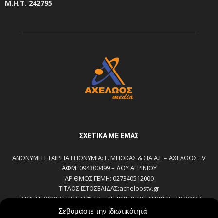
Μ.Η.Τ. 242795
ΣΧΕΤΙΚΆ ΜΕ ΕΜΆΣ
ΑΝΩΝΥΜΗ ΕΤΑΙΡΕΙΑ ΕΠΩΝΥΜΙΑ: Γ. ΜΠΟΚΑΣ & ΣΙΑ Α.Ε – ΑΧΕΛΩΟΣ TV
ΑΦΜ: 094300499 – ΔΟΥ ΑΓΡΙΝΙΟΥ
ΑΡΙΘΜΟΣ ΓΕΜΗ: 027340512000
ΤΙΤΛΟΣ ΙΣΤΟΣΕΛΙΔΑΣ:acheloostv.gr
ΕΔΡΑ-ΔΙΕΥΘΥΝΣΗ: ΚΑΒΑΦΗ 2 – ΑΓ. ΚΩΝ/ΝΟΣ, ΑΓΡΙΝΙΟ , ΤΚ:30027
ΤΗΛΕΦΩΝΟ: 2641022803 – 58800
Σεβόμαστε την ιδιωτικότητά