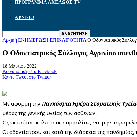
ΠΡΟΓΡΑΜΜΑ ΑΧΕΛΩΟΣ TV
ΑΡΧΕΙΟ
Αρχική
ΕΝΗΜΕΡΩΣΗ
ΕΠΙΚΑΙΡΟΤΗΤΑ
Ο Οδοντιατρικός Σύλλογο
Ο Οδοντιατρικός Σύλλογος Αγρινίου υπενθυ
18 Μαρτίου 2022
Κοινοποίηση στο Facebook
Κάντε Tweet στο Twitter
Με αφορμή την
Παγκόσμια Ημέρα Στοματικής Υγεία
μέρος της γενικής υγείας των ασθενών.
Ως εκ τούτου καλεί τους συμπολίτες να μην παραμελού
Οι οδοντίατροι, και κατά την διάρκεια της πανδημίας