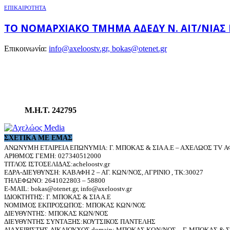
ΕΠΙΚΑΙΡΟΤΗΤΑ
ΤΟ ΝΟΜΑΡΧΙΑΚΌ ΤΜΉΜΑ ΑΔΕΔΥ Ν. ΑΙΤ/ΝΊΑΣ
Επικοινωνία:
info@axeloostv.gr, bokas@otenet.gr
Μ.Η.Τ. 242795
ΣΧΕΤΙΚΆ ΜΕ ΕΜΆΣ
ΑΝΩΝΥΜΗ ΕΤΑΙΡΕΙΑ ΕΠΩΝΥΜΙΑ: Γ. ΜΠΟΚΑΣ & ΣΙΑ Α.Ε – ΑΧΕΛΩΟΣ TV ΑΦ
ΑΡΙΘΜΟΣ ΓΕΜΗ: 027340512000
ΤΙΤΛΟΣ ΙΣΤΟΣΕΛΙΔΑΣ:acheloostv.gr
ΕΔΡΑ-ΔΙΕΥΘΥΝΣΗ: ΚΑΒΑΦΗ 2 – ΑΓ. ΚΩΝ/ΝΟΣ, ΑΓΡΙΝΙΟ , ΤΚ:30027
ΤΗΛΕΦΩΝΟ: 2641022803 – 58800
E-MAIL: bokas@otenet.gr, info@axeloostv.gr
ΙΔΙΟΚΤΗΤΗΣ: Γ. ΜΠΟΚΑΣ & ΣΙΑ Α.Ε
ΝΟΜΙΜΟΣ ΕΚΠΡΟΣΩΠΟΣ: ΜΠΟΚΑΣ ΚΩΝ/ΝΟΣ
ΔΙΕΥΘΥΝΤΗΣ: ΜΠΟΚΑΣ ΚΩΝ/ΝΟΣ
ΔΙΕΥΘΥΝΤΗΣ ΣΥΝΤΑΞΗΣ:ΚΟΥΤΣΙΚΟΣ ΠΑΝΤΕΛΗΣ
ΔΙΑΧΕΙΡΙΣΤΗΣ-ΔΙΚΑΙΟΥΧΟΣ domain: ΜΠΟΚΑΣ ΚΩΝ/ΝΟΣ – Γ. ΜΠΟΚΑΣ & ΣΙ