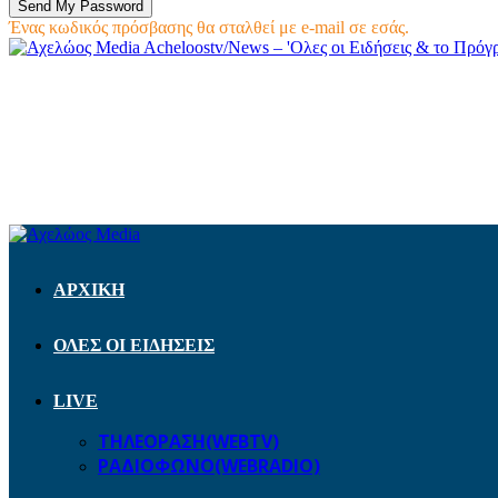
Ένας κωδικός πρόσβασης θα σταλθεί με e-mail σε εσάς.
Acheloostv/News – 'Ολες οι Ειδήσεις & το Πρό
ΑΡΧΙΚΗ
ΟΛΕΣ ΟΙ ΕΙΔΗΣΕΙΣ
LIVE
ΤΗΛΕΟΡΑΣΗ(WEBTV)
ΡΑΔΙΟΦΩΝΟ(WEBRADIO)