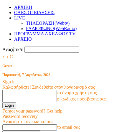
ΑΡΧΙΚΗ
ΟΛΕΣ ΟΙ ΕΙΔΗΣΕΙΣ
LIVE
ΤΗΛΕΟΡΑΣΗ(Webtv)
ΡΑΔΙΟΦΩΝΟ(WebRadio)
ΠΡΟΓΡΑΜΜΑ ΑΧΕΛΩΟΣ TV
ΑΡΧΕΙΟ
Αναζήτηση
C
21.1
Greece
Παρασκευή, 7 Αυγούστου, 2026
Sign in
Καλωσήρθατε! Συνδεθείτε στον λογαριασμό σας
το όνομα χρήστη σας
ο κωδικός πρόσβασης σας
Forgot your password? Get help
Password recovery
Ανακτήστε τον κωδικό σας
το email σας