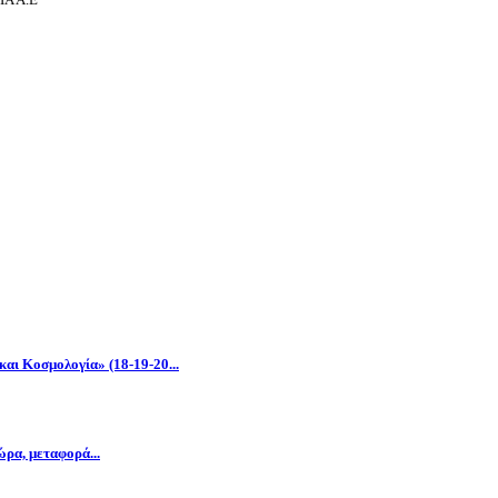
αι Κοσμολογία» (18-19-20...
ρα, μεταφορά...