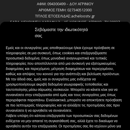
ΑΦΜ: 094300499 – ΔΟΥ ΑΓΡΙΝΙΟΥ
ΑΡΙΘΜΟΣ ΓΕΜΗ: 027340512000
ΤΙΤΛΟΣ ΙΣΤΟΣΕΛΙΔΑΣ:acheloostv.gr
ΕΔΡΑ-ΔΙΕΥΘΥΝΣΗ: ΚΑΒΑΦΗ 2 – ΑΓ. ΚΩΝ/ΝΟΣ, ΑΓΡΙΝΙΟ , ΤΚ:30027
ΤΗΛΕΦΩΝΟ: 2641022803 – 58800
Σεβόμαστε την ιδιωτικότητά
E-MAIL: bokas@otenet.gr, info@axeloostv.gr
σας
ΙΔΙΟΚΤΗΤΗΣ: Γ. ΜΠΟΚΑΣ & ΣΙΑ Α.Ε
ΝΟΜΙΜΟΣ ΕΚΠΡΟΣΩΠΟΣ: ΜΠΟΚΑΣ ΚΩΝ/ΝΟΣ
Εμείς και οι συνεργάτες μας αποθηκεύουμε ή/και έχουμε πρόσβαση σε
ΔΙΕΥΘΥΝΤΗΣ: ΜΠΟΚΑΣ ΚΩΝ/ΝΟΣ
πληροφορίες σε μια συσκευή, όπως cookies και επεξεργαζόμαστε
ΔΙΕΥΘΥΝΤΗΣ ΣΥΝΤΑΞΗΣ:ΚΟΥΤΣΙΚΟΣ ΠΑΝΤΕΛΗΣ
προσωπικά δεδομένα, όπως μοναδικά αναγνωριστικά και τυπικές
πληροφορίες που αποστέλλονται από μια συσκευή για εξατομικευμένες
ΔΙΑΧΕΙΡΙΣΤΗΣ-ΔΙΚΑΙΟΥΧΟΣ domain: ΜΠΟΚΑΣ ΚΩΝ/ΝΟΣ – Γ. ΜΠΟΚΑΣ &
διαφημίσεις και περιεχόμενο, μέτρηση διαφημίσεων και περιεχομένου,
ΣΙΑ Α.Ε
καθώς και απόψεις του κοινού για την ανάπτυξη και βελτίωση προϊόντων.
ΔΗΜΟΣΙΟΓΡΑΦΟΙ:
Με την άδειά σας, εμείς και οι συνεργάτες μας ενδέχεται να
ΚΟΥΤΣΙΚΟΣ ΠΑΝΤΕΛΗΣ
χρησιμοποιήσουμε ακριβή δεδομένα γεωγραφικής τοποθεσίας και
ΒΑΚΡΑΚΟΥ ΣΟΦΙΑ
ταυτοποίησης μέσω σάρωσης συσκευών. Μπορείτε να κάνετε κλικ για να
ΠΑΠΑΔΗΜΗΤΡΙΟΥ ΔΗΜΗΤΡΗΣ
συναινέσετε στην επεξεργασία από εμάς και τους συνεργάτες μας όπως
περιγράφεται παραπάνω. Εναλλακτικά, μπορείτε να αποκτήσετε πρόσβαση
ΚΟΥΤΣΙΟΥΜΠΑΣ ΑΛΕΞΑΝΔΡΟΣ
σε πιο λεπτομερείς πληροφορίες και να αλλάξετε τις προτιμήσεις σας πριν
συναινέσετε ή να αρνηθείτε να συναινέσετε.
Λάβετε υπόψη ότι κάποια επεξεργασία των προσωπικών σας δεδομένων
ενδέχεται να μην απαιτεί τη συγκατάθεσή σας, αλλά έχετε το δικαίωμα να
ΑΚΟΛΟΥΘΗΣΕ ΜΑΣ
αρνηθείτε αυτήν την επεξεργασία. Οι προτιμήσεις σας θα ισχύουν μόνο για