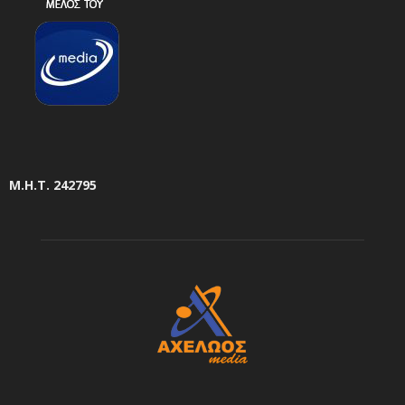
Μ.Η.Τ. 242795