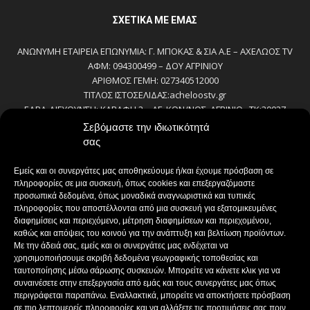
ΣΧΕΤΙΚΆ ΜΕ ΕΜΆΣ
ΑΝΩΝΥΜΗ ΕΤΑΙΡΕΙΑ ΕΠΩΝΥΜΙΑ: Γ. ΜΠΟΚΑΣ & ΣΙΑ Α.Ε – ΑΧΕΛΩΟΣ TV
ΑΦΜ: 094300499 – ΔΟΥ ΑΓΡΙΝΙΟΥ
ΑΡΙΘΜΟΣ ΓΕΜΗ: 027340512000
ΤΙΤΛΟΣ ΙΣΤΟΣΕΛΙΔΑΣ:acheloostv.gr
ΕΔΡΑ-ΔΙΕΥΘΥΝΣΗ: ΚΑΒΑΦΗ 2 – ΑΓ. ΚΩΝ/ΝΟΣ, ΑΓΡΙΝΙΟ , ΤΚ:30027
ΤΗΛΕΦΩΝΟ: 2641022803 – 58800
Σεβόμαστε την ιδιωτικότητά
E-MAIL: bokas@otenet.gr, info@axeloostv.gr
σας
ΙΔΙΟΚΤΗΤΗΣ: Γ. ΜΠΟΚΑΣ & ΣΙΑ Α.Ε
ΝΟΜΙΜΟΣ ΕΚΠΡΟΣΩΠΟΣ: ΜΠΟΚΑΣ ΚΩΝ/ΝΟΣ
Εμείς και οι συνεργάτες μας αποθηκεύουμε ή/και έχουμε πρόσβαση σε
ΔΙΕΥΘΥΝΤΗΣ: ΜΠΟΚΑΣ ΚΩΝ/ΝΟΣ
πληροφορίες σε μια συσκευή, όπως cookies και επεξεργαζόμαστε
ΔΙΕΥΘΥΝΤΗΣ ΣΥΝΤΑΞΗΣ:ΚΟΥΤΣΙΚΟΣ ΠΑΝΤΕΛΗΣ
προσωπικά δεδομένα, όπως μοναδικά αναγνωριστικά και τυπικές
πληροφορίες που αποστέλλονται από μια συσκευή για εξατομικευμένες
ΔΙΑΧΕΙΡΙΣΤΗΣ-ΔΙΚΑΙΟΥΧΟΣ domain: ΜΠΟΚΑΣ ΚΩΝ/ΝΟΣ – Γ. ΜΠΟΚΑΣ &
διαφημίσεις και περιεχόμενο, μέτρηση διαφημίσεων και περιεχομένου,
ΣΙΑ Α.Ε
καθώς και απόψεις του κοινού για την ανάπτυξη και βελτίωση προϊόντων.
ΔΗΜΟΣΙΟΓΡΑΦΟΙ:
Με την άδειά σας, εμείς και οι συνεργάτες μας ενδέχεται να
ΚΟΥΤΣΙΚΟΣ ΠΑΝΤΕΛΗΣ
χρησιμοποιήσουμε ακριβή δεδομένα γεωγραφικής τοποθεσίας και
ΒΑΚΡΑΚΟΥ ΣΟΦΙΑ
ταυτοποίησης μέσω σάρωσης συσκευών. Μπορείτε να κάνετε κλικ για να
ΠΑΠΑΔΗΜΗΤΡΙΟΥ ΔΗΜΗΤΡΗΣ
συναινέσετε στην επεξεργασία από εμάς και τους συνεργάτες μας όπως
περιγράφεται παραπάνω. Εναλλακτικά, μπορείτε να αποκτήσετε πρόσβαση
ΚΟΥΤΣΙΟΥΜΠΑΣ ΑΛΕΞΑΝΔΡΟΣ
σε πιο λεπτομερείς πληροφορίες και να αλλάξετε τις προτιμήσεις σας πριν