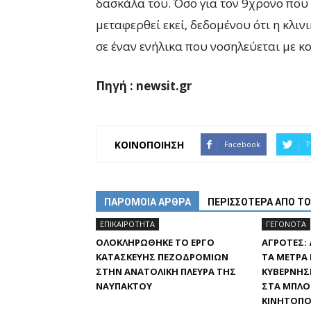
δασκάλα του. Όσο για τον 9χρονο που
μεταφερθεί εκεί, δεδομένου ότι η κλιν
σε έναν ενήλικα που νοσηλεύεται με κ
Πηγή : newsit.gr
ΚΟΙΝΟΠΟΙΗΣΗ
Facebook
T
ΠΑΡΟΜΟΙΑ ΑΡΘΡΑ
ΠΕΡΙΣΣΟΤΕΡΑ ΑΠΟ Τ
ΕΠΙΚΑΙΡΟΤΗΤΑ
ΓΕΓΟΝΟΤΑ
ΟΛΟΚΛΗΡΏΘΗΚΕ ΤΟ ΈΡΓΟ
ΑΓΡΌΤΕΣ:
ΚΑΤΑΣΚΕΥΉΣ ΠΕΖΟΔΡΟΜΊΩΝ
ΤΑ ΜΈΤΡΑ
ΣΤΗΝ ΑΝΑΤΟΛΙΚΉ ΠΛΕΥΡΆ ΤΗΣ
ΚΥΒΈΡΝΗΣ
ΝΑΥΠΆΚΤΟΥ
ΣΤΑ ΜΠΛΌΚ
ΚΙΝΗΤΟΠΟ