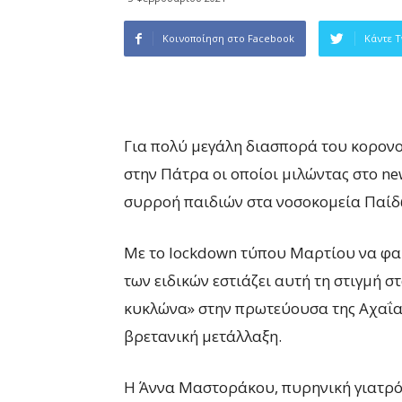
Κοινοποίηση στο Facebook
Κάντε T
Για πολύ μεγάλη διασπορά του κορονοϊ
στην Πάτρα οι οποίοι μιλώντας στο ne
συρροή παιδιών στα νοσοκομεία Παίδω
Με το lockdown τύπου Μαρτίου να φαί
των ειδικών εστιάζει αυτή τη στιγμή σ
κυκλώνα» στην πρωτεύουσα της Αχαΐας
βρετανική μετάλλαξη.
H Άννα Μαστοράκου, πυρηνική γιατρό