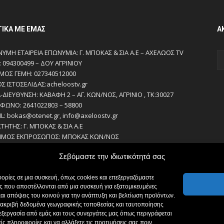
ΤΙΚΆ ΜΕ ΕΜΆΣ
Α
ΥΜΗ ΕΤΑΙΡΕΙΑ ΕΠΩΝΥΜΙΑ: Γ. ΜΠΟΚΑΣ & ΣΙΑ Α.Ε – ΑΧΕΛΩΟΣ TV
 094300499 – ΔΟΥ ΑΓΡΙΝΙΟΥ
ΜΟΣ ΓΕΜΗ: 027340512000
ΟΣ ΙΣΤΟΣΕΛΙΔΑΣ:acheloostv.gr
-ΔΙΕΥΘΥΝΣΗ: ΚΑΒΑΦΗ 2 – ΑΓ. ΚΩΝ/ΝΟΣ, ΑΓΡΙΝΙΟ , ΤΚ:30027
ΦΩΝΟ: 2641022803 – 58800
IL: bokas@otenet.gr, info@axeloostv.gr
ΚΤΗΤΗΣ: Γ. ΜΠΟΚΑΣ & ΣΙΑ Α.Ε
ΙΜΟΣ ΕΚΠΡΟΣΩΠΟΣ: ΜΠΟΚΑΣ ΚΩΝ/ΝΟΣ
ΘΥΝΤΗΣ: ΜΠΟΚΑΣ ΚΩΝ/ΝΟΣ
Σεβόμαστε την ιδιωτικότητά σας
ΘΥΝΤΗΣ ΣΥΝΤΑΞΗΣ:ΚΟΥΤΣΙΚΟΣ ΠΑΝΤΕΛΗΣ
ΕΙΡΙΣΤΗΣ-ΔΙΚΑΙΟΥΧΟΣ domain: ΜΠΟΚΑΣ ΚΩΝ/ΝΟΣ – Γ. ΜΠΟΚΑΣ &
ορίες σε μια συσκευή, όπως cookies και επεξεργαζόμαστε
.Ε
 που αποστέλλονται από μια συσκευή για εξατομικευμένες
ΣΙΟΓΡΑΦΟΙ:
αι απόψεις του κοινού για την ανάπτυξη και βελτίωση προϊόντων.
ΣΙΚΟΣ ΠΑΝΤΕΛΗΣ
με ακριβή δεδομένα γεωγραφικής τοποθεσίας και ταυτοποίησης
ΑΚΟΥ ΣΟΦΙΑ
πεξεργασία από εμάς και τους συνεργάτες μας όπως περιγράφεται
ΑΔΗΜΗΤΡΙΟΥ ΔΗΜΗΤΡΗΣ
ς πληροφορίες και να αλλάξετε τις προτιμήσεις σας πριν