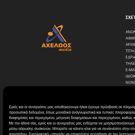
ΣΧΕ
ΑΝΩΝ
ΑΦΜ:
ΑΡΙΘ
ΤΙΤΛ
ΕΔΡΑ
ΤΗΛΕ
E-MA
ΙΔΙΟ
ΝΟΜ
ΔΙΕΥ
ΔΙΕΥ
ΔΙΑΧ
Εμείς και οι συνεργάτες μας αποθηκεύουμε ή/και έχουμε πρόσβαση σε πληροφ
ΣΙΑ Α
προσωπικά δεδομένα, όπως μοναδικά αναγνωριστικά και τυπικές πληροφορίες
ΔΗΜΟ
διαφημίσεις και περιεχόμενο, μέτρηση διαφημίσεων και περιεχομένου, καθώς κ
ΚΟΥΤ
Με την άδειά σας, εμείς και οι συνεργάτες μας ενδέχεται να χρησιμοποιήσου
ΒΑΚΡ
μέσω σάρωσης συσκευών. Μπορείτε να κάνετε κλικ για να συναινέσετε στην ε
ΠΑΠ
παραπάνω. Εναλλακτικά, μπορείτε να αποκτήσετε πρόσβαση σε πιο λεπτομερεί