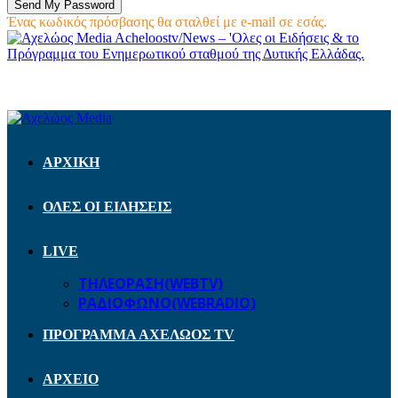
Ένας κωδικός πρόσβασης θα σταλθεί με e-mail σε εσάς.
Acheloostv/News – 'Ολες οι Ειδήσεις & το
Πρόγραμμα του Ενημερωτικού σταθμού της Δυτικής Ελλάδας.
ΑΡΧΙΚΗ
ΟΛΕΣ ΟΙ ΕΙΔΗΣΕΙΣ
LIVE
ΤΗΛΕΟΡΑΣΗ(WEBTV)
ΡΑΔΙΟΦΩΝΟ(WEBRADIO)
ΠΡΟΓΡΑΜΜΑ ΑΧΕΛΩΟΣ TV
ΑΡΧΕΙΟ