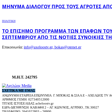
ΜΉΝΥΜΑ ΔΙΑΛΌΓΟΥ ΠΡΟΣ ΤΟΥΣ ΑΓΡΌΤΕΣ ΑΠΌ 
ΠΟΛΙΤΙΚΗ
ΤΟ ΕΠΊΣΗΜΟ ΠΡΌΓΡΑΜΜΑ ΤΩΝ ΕΠΑΦΏΝ ΤΟΥ Υ
ΣΕΠΤΕΜΒΡΊΟΥ ΑΠΌ ΤΙΣ ΝΌΤΙΕΣ ΣΥΝΟΙΚΊΕΣ ΤΗ
Επικοινωνία:
info@axeloostv.gr, bokas@otenet.gr
Μ.Η.Τ. 242795
ΣΧΕΤΙΚΆ ΜΕ ΕΜΆΣ
ΑΝΩΝΥΜΗ ΕΤΑΙΡΕΙΑ ΕΠΩΝΥΜΙΑ: Γ. ΜΠΟΚΑΣ & ΣΙΑ Α.Ε – ΑΧΕΛΩΟΣ TV ΑΦ
ΑΡΙΘΜΟΣ ΓΕΜΗ: 027340512000
ΤΙΤΛΟΣ ΙΣΤΟΣΕΛΙΔΑΣ:acheloostv.gr
ΕΔΡΑ-ΔΙΕΥΘΥΝΣΗ: ΚΑΒΑΦΗ 2 – ΑΓ. ΚΩΝ/ΝΟΣ, ΑΓΡΙΝΙΟ , ΤΚ:30027
ΤΗΛΕΦΩΝΟ: 2641022803 – 58800