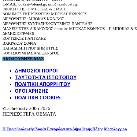
E-MAIL: bokas@otenet.gr, info@axeloostv.gr
ΙΔΙΟΚΤΗΤΗΣ: Γ. ΜΠΟΚΑΣ & ΣΙΑ Α.Ε
ΝΟΜΙΜΟΣ ΕΚΠΡΟΣΩΠΟΣ: ΜΠΟΚΑΣ ΚΩΝ/ΝΟΣ
ΔΙΕΥΘΥΝΤΗΣ: ΜΠΟΚΑΣ ΚΩΝ/ΝΟΣ
ΔΙΕΥΘΥΝΤΗΣ ΣΥΝΤΑΞΗΣ:ΚΟΥΤΣΙΚΟΣ ΠΑΝΤΕΛΗΣ
ΔΙΑΧΕΙΡΙΣΤΗΣ-ΔΙΚΑΙΟΥΧΟΣ domain: ΜΠΟΚΑΣ ΚΩΝ/ΝΟΣ – Γ. ΜΠΟΚΑΣ & ΣΙ
ΔΗΜΟΣΙΟΓΡΑΦΟΙ:
ΚΟΥΤΣΙΚΟΣ ΠΑΝΤΕΛΗΣ
ΒΑΚΡΑΚΟΥ ΣΟΦΙΑ
ΠΑΠΑΔΗΜΗΤΡΙΟΥ ΔΗΜΗΤΡΗΣ
ΚΟΥΤΣΙΟΥΜΠΑΣ ΑΛΕΞΑΝΔΡΟΣ
ΑΚΟΛΟΥΘΗΣΕ ΜΑΣ
ΔΗΜΟΣΙΟΙ ΠΟΡΟΙ
ΤΑΥΤΌΤΗΤΑ ΙΣΤΌΤΟΠΟΥ
ΠΟΛΙΤΙΚΉ ΑΠΟΡΡΉΤΟΥ
ΌΡΟΙ ΧΡΉΣΗΣ
ΠΟΛΙΤΙΚΗ COOKIES
© acheloostv 2006-2026
ΠΕΡΙΣΣΟΤΕΡΑ ΘΕΜΑΤΑ
Η Ευρωβουλευτής Σοφία Σακοράφα στο Δήμο Ιερής Πόλης Μεσολογγίου