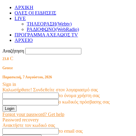
ΑΡΧΙΚΗ
ΟΛΕΣ ΟΙ ΕΙΔΗΣΕΙΣ
LIVE
ΤΗΛΕΟΡΑΣΗ(Webtv)
ΡΑΔΙΟΦΩΝΟ(WebRadio)
ΠΡΟΓΡΑΜΜΑ ΑΧΕΛΩΟΣ TV
ΑΡΧΕΙΟ
Αναζήτηση
C
23.8
Greece
Παρασκευή, 7 Αυγούστου, 2026
Sign in
Καλωσήρθατε! Συνδεθείτε στον λογαριασμό σας
το όνομα χρήστη σας
ο κωδικός πρόσβασης σας
Forgot your password? Get help
Password recovery
Ανακτήστε τον κωδικό σας
το email σας