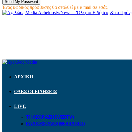
Ένας κωδικός πρόσβασης θα σταλθεί με e-mail σε εσάς.
Acheloostv/News – 'Ολες οι Ειδήσεις & το Πρό
ΑΡΧΙΚΗ
ΟΛΕΣ ΟΙ ΕΙΔΗΣΕΙΣ
LIVE
ΤΗΛΕΟΡΑΣΗ(WEBTV)
ΡΑΔΙΟΦΩΝΟ(WEBRADIO)