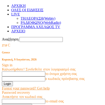
ΑΡΧΙΚΗ
ΟΛΕΣ ΟΙ ΕΙΔΗΣΕΙΣ
LIVE
ΤΗΛΕΟΡΑΣΗ(Webtv)
ΡΑΔΙΟΦΩΝΟ(WebRadio)
ΠΡΟΓΡΑΜΜΑ ΑΧΕΛΩΟΣ TV
ΑΡΧΕΙΟ
Αναζήτηση
C
27.8
Greece
Κυριακή, 9 Αυγούστου, 2026
Sign in
Καλωσήρθατε! Συνδεθείτε στον λογαριασμό σας
το όνομα χρήστη σας
ο κωδικός πρόσβασης σας
Forgot your password? Get help
Password recovery
Ανακτήστε τον κωδικό σας
το email σας