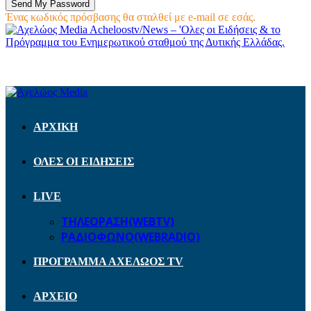
Ένας κωδικός πρόσβασης θα σταλθεί με e-mail σε εσάς.
Acheloostv/News – 'Ολες οι Ειδήσεις & το
Πρόγραμμα του Ενημερωτικού σταθμού της Δυτικής Ελλάδας.
ΑΡΧΙΚΗ
ΟΛΕΣ ΟΙ ΕΙΔΗΣΕΙΣ
LIVE
ΤΗΛΕΟΡΑΣΗ(WEBTV)
ΡΑΔΙΟΦΩΝΟ(WEBRADIO)
ΠΡΟΓΡΑΜΜΑ ΑΧΕΛΩΟΣ TV
ΑΡΧΕΙΟ