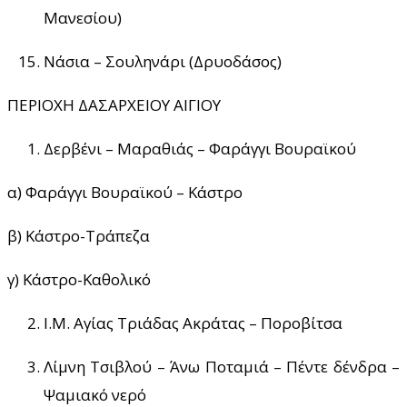
Μανεσίου)
Νάσια – Σουληνάρι (Δρυοδάσος)
ΠΕΡΙΟΧΗ ΔΑΣΑΡΧΕΙΟΥ ΑΙΓΙΟΥ
Δερβένι – Μαραθιάς – Φαράγγι Βουραϊκού
α) Φαράγγι Βουραϊκού – Κάστρο
β) Κάστρο-Τράπεζα
γ) Κάστρο-Καθολικό
Ι.Μ. Αγίας Τριάδας Ακράτας – Ποροβίτσα
Λίμνη Τσιβλού – Άνω Ποταμιά – Πέντε δένδρα –
Ψαμιακό νερό