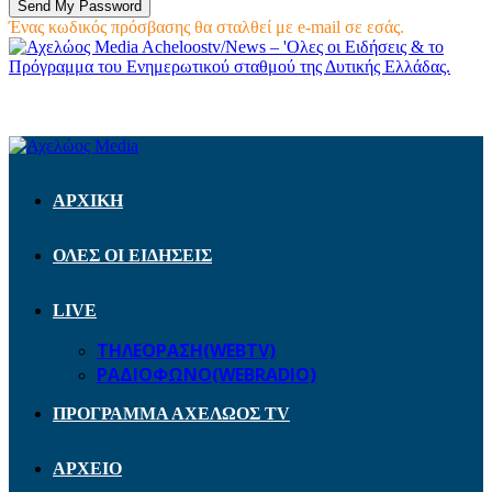
Ένας κωδικός πρόσβασης θα σταλθεί με e-mail σε εσάς.
Acheloostv/News – 'Ολες οι Ειδήσεις & το
Πρόγραμμα του Ενημερωτικού σταθμού της Δυτικής Ελλάδας.
ΑΡΧΙΚΗ
ΟΛΕΣ ΟΙ ΕΙΔΗΣΕΙΣ
LIVE
ΤΗΛΕΟΡΑΣΗ(WEBTV)
ΡΑΔΙΟΦΩΝΟ(WEBRADIO)
ΠΡΟΓΡΑΜΜΑ ΑΧΕΛΩΟΣ TV
ΑΡΧΕΙΟ