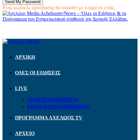
Ένας κωδικός πρόσβασης θα σταλθεί με e-mail σε εσάς.
Acheloostv/News – 'Ολες οι Ειδήσεις & το
Πρόγραμμα του Ενημερωτικού σταθμού της Δυτικής Ελλάδας.
ΑΡΧΙΚΗ
ΟΛΕΣ ΟΙ ΕΙΔΗΣΕΙΣ
LIVE
ΤΗΛΕΟΡΑΣΗ(WEBTV)
ΡΑΔΙΟΦΩΝΟ(WEBRADIO)
ΠΡΟΓΡΑΜΜΑ ΑΧΕΛΩΟΣ TV
ΑΡΧΕΙΟ