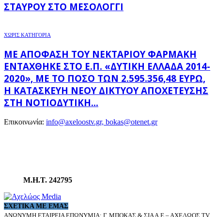
ΣΤΑΥΡΟΎ ΣΤΟ ΜΕΣΟΛΌΓΓΙ
ΧΩΡΊΣ ΚΑΤΗΓΟΡΊΑ
ΜΕ ΑΠΌΦΑΣΗ ΤΟΥ ΝΕΚΤΆΡΙΟΥ ΦΑΡΜΆΚΗ
ΕΝΤΆΧΘΗΚΕ ΣΤΟ Ε.Π. «ΔΥΤΙΚΉ ΕΛΛΆΔΑ 2014-
2020», ΜΕ ΤΟ ΠΟΣΌ ΤΩΝ 2.595.356,48 ΕΥΡΏ,
Η ΚΑΤΑΣΚΕΥΉ ΝΈΟΥ ΔΙΚΤΎΟΥ ΑΠΟΧΈΤΕΥΣΗΣ
ΣΤΗ ΝΟΤΙΟΔΥΤΙΚΉ...
Επικοινωνία:
info@axeloostv.gr, bokas@otenet.gr
Μ.Η.Τ. 242795
ΣΧΕΤΙΚΆ ΜΕ ΕΜΆΣ
ΑΝΩΝΥΜΗ ΕΤΑΙΡΕΙΑ ΕΠΩΝΥΜΙΑ: Γ. ΜΠΟΚΑΣ & ΣΙΑ Α.Ε – ΑΧΕΛΩΟΣ TV