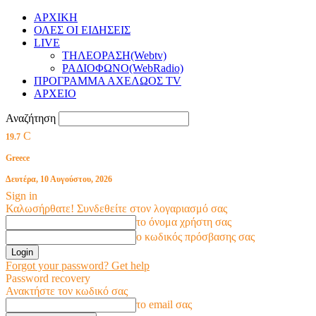
ΑΡΧΙΚΗ
ΟΛΕΣ ΟΙ ΕΙΔΗΣΕΙΣ
LIVE
ΤΗΛΕΟΡΑΣΗ(Webtv)
ΡΑΔΙΟΦΩΝΟ(WebRadio)
ΠΡΟΓΡΑΜΜΑ ΑΧΕΛΩΟΣ TV
ΑΡΧΕΙΟ
Αναζήτηση
C
19.7
Greece
Δευτέρα, 10 Αυγούστου, 2026
Sign in
Καλωσήρθατε! Συνδεθείτε στον λογαριασμό σας
το όνομα χρήστη σας
ο κωδικός πρόσβασης σας
Forgot your password? Get help
Password recovery
Ανακτήστε τον κωδικό σας
το email σας