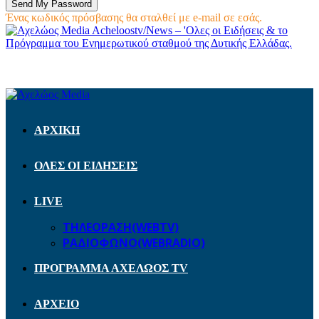
Ένας κωδικός πρόσβασης θα σταλθεί με e-mail σε εσάς.
Acheloostv/News – 'Ολες οι Ειδήσεις & το
Πρόγραμμα του Ενημερωτικού σταθμού της Δυτικής Ελλάδας.
ΑΡΧΙΚΗ
ΟΛΕΣ ΟΙ ΕΙΔΗΣΕΙΣ
LIVE
ΤΗΛΕΟΡΑΣΗ(WEBTV)
ΡΑΔΙΟΦΩΝΟ(WEBRADIO)
ΠΡΟΓΡΑΜΜΑ ΑΧΕΛΩΟΣ TV
ΑΡΧΕΙΟ