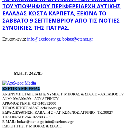
ΤΟΥ ΥΠΟΨΉΦΙΟΥ ΠΕΡΙΦΕΡΕΙΆΡΧΗ ΔΥΤΙΚΉΣ
ΕΛΛΆΔΑΣ ΚΏΣΤΑ ΚΑΡΠΈΤΑ, ΞΕΚΙΝΆ ΤΟ
ΣΆΒΒΑΤΟ 9 ΣΕΠΤΕΜΒΡΊΟΥ ΑΠΌ ΤΙΣ ΝΌΤΙΕΣ
ΣΥΝΟΙΚΊΕΣ ΤΗΣ ΠΆΤΡΑΣ.
Επικοινωνία:
info@axeloostv.gr, bokas@otenet.gr
Μ.Η.Τ. 242795
ΣΧΕΤΙΚΆ ΜΕ ΕΜΆΣ
ΑΝΩΝΥΜΗ ΕΤΑΙΡΕΙΑ ΕΠΩΝΥΜΙΑ: Γ. ΜΠΟΚΑΣ & ΣΙΑ Α.Ε – ΑΧΕΛΩΟΣ TV
ΑΦΜ: 094300499 – ΔΟΥ ΑΓΡΙΝΙΟΥ
ΑΡΙΘΜΟΣ ΓΕΜΗ: 027340512000
ΤΙΤΛΟΣ ΙΣΤΟΣΕΛΙΔΑΣ:acheloostv.gr
ΕΔΡΑ-ΔΙΕΥΘΥΝΣΗ: ΚΑΒΑΦΗ 2 – ΑΓ. ΚΩΝ/ΝΟΣ, ΑΓΡΙΝΙΟ , ΤΚ:30027
ΤΗΛΕΦΩΝΟ: 2641022803 – 58800
E-MAIL: bokas@otenet.gr, info@axeloostv.gr
ΙΔΙΟΚΤΗΤΗΣ: Γ. ΜΠΟΚΑΣ & ΣΙΑ Α.Ε