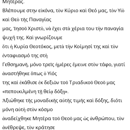
Μητέρας.
Βλέπουμε στην εἰκόνα, τὸν Κύριο καὶ Θεό μας, τὸν Υἱὸ
καὶ Θεὸ τῆς Παναγίας
μας, Ἰησοῦ Χριστὸ, νὰ ἔχει στὰ χέρια του τὴν παναγία
ψυχή της. Καὶ γνωρίζουμε
ὅτι ἡ Κυρία Θεοτόκος, μετὰ τὴν Κοίμησί της καὶ τὸν
ἐνταφιασμό της στὴ
Γεθσημανῆ, μόνο τρεῖς ἡμέρες ἔμεινε στὸν τάφο, γιατί
ἀναστήθηκε ὅπως ὁ Υἱός
της καὶ ἐκάθισε ἐκ δεξιῶν τοῦ Τριαδικοῦ Θεοῦ μας
«πεποικιλμένη τῇ θείᾳ δόξῃ».
Ἀξιώθηκε τῆς μοναδικῆς αὐτῆς τιμῆς καὶ δόξης, διότι
μόνη αὐτὴ στὸν κόσμο
ἀναδείχθηκε Μητέρα τοῦ Θεοῦ μας ὡς ἀνθρώπου, τὸν
ἀνέθρεψε, τὸν κράτησε