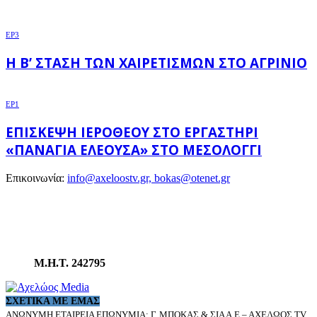
EP3
Η Β’ ΣΤΆΣΗ ΤΩΝ ΧΑΙΡΕΤΙΣΜΏΝ ΣΤΟ ΑΓΡΊΝΙΟ
EP1
ΕΠΊΣΚΕΨΗ ΙΕΡΌΘΕΟΥ ΣΤΟ ΕΡΓΑΣΤΉΡΙ
«ΠΑΝΑΓΊΑ ΕΛΕΟΎΣΑ» ΣΤΟ ΜΕΣΟΛΌΓΓΙ
Επικοινωνία:
info@axeloostv.gr, bokas@otenet.gr
Μ.Η.Τ. 242795
ΣΧΕΤΙΚΆ ΜΕ ΕΜΆΣ
ΑΝΩΝΥΜΗ ΕΤΑΙΡΕΙΑ ΕΠΩΝΥΜΙΑ: Γ. ΜΠΟΚΑΣ & ΣΙΑ Α.Ε – ΑΧΕΛΩΟΣ TV