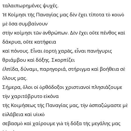
ταλαιπωρημένες ψυχές.
Ἡ Κοίμησι τῆς Παναγίας μας δὲν ἔχει τίποτα τὸ κοινὸ
μὲ ὅσα συμβαίνουν
στὴν κοίμησι τῶν ἀνθρώπων. Δὲν ἔχει οὔτε πένθος καὶ
δάκρυα, οὔτε κατήφεια
καὶ πόνους. Εἶναι ἑορτὴ χαρᾶς, εἶναι πανήγυρις
θριάμβου καὶ δόξης. Σκορπίζει
ἐλπίδα, δύναμι, παρηγοριά, στήριγμα καὶ βοήθεια σὲ
ὅλους μας.
Σήμερα, ὅλοι οἱ ὀρθόδοξοι χριστιανοὶ πλησιάζουμε
τὴν χαριτόβρυτο εἰκόνα
τῆς Κοιμήσεως τῆς Παναγίας μας, τὴν ἀσπαζώμαστε μὲ
εὐλάβεια καὶ υἱικὸ
σεβασμὸ καὶ χαίρουμε γιὰ τὴ δόξα τῆς μεγάλης μας