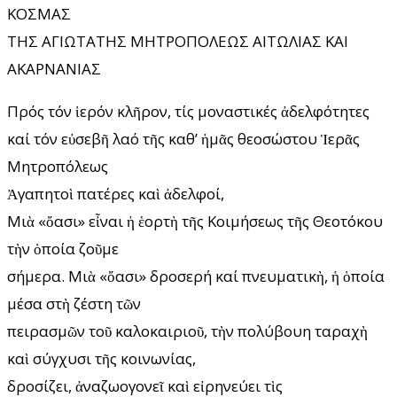
ΚΟΣΜΑΣ
ΤΗΣ ΑΓΙΩΤΑΤΗΣ ΜΗΤΡΟΠΟΛΕΩΣ ΑΙΤΩΛΙΑΣ ΚΑΙ
ΑΚΑΡΝΑΝΙΑΣ
Πρός τόν ἱερόν κλῆρον, τίς μοναστικές ἀδελφότητες
καί τόν εὐσεβῆ λαό τῆς καθ’ ἡμᾶς θεοσώστου Ἱερᾶς
Μητροπόλεως
Ἀγαπητοὶ πατέρες καὶ ἀδελφοί,
Μιὰ «ὄασι» εἶναι ἡ ἑορτὴ τῆς Κοιμήσεως τῆς Θεοτόκου
τὴν ὁποία ζοῦμε
σήμερα. Μιὰ «ὄασι» δροσερή καί πνευματικὴ, ἡ ὁποία
μέσα στὴ ζέστη τῶν
πειρασμῶν τοῦ καλοκαιριοῦ, τὴν πολύβουη ταραχὴ
καὶ σύγχυσι τῆς κοινωνίας,
δροσίζει, ἀναζωογονεῖ καὶ εἰρηνεύει τὶς