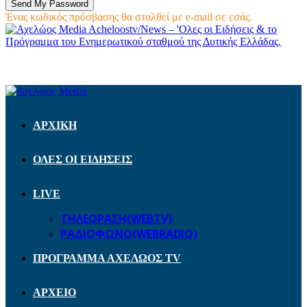
Ένας κωδικός πρόσβασης θα σταλθεί με e-mail σε εσάς.
Acheloostv/News – 'Ολες οι Ειδήσεις & το
Πρόγραμμα του Ενημερωτικού σταθμού της Δυτικής Ελλάδας.
ΑΡΧΙΚΗ
ΟΛΕΣ ΟΙ ΕΙΔΗΣΕΙΣ
LIVE
ΤΗΛΕΟΡΑΣΗ(WEBTV)
ΡΑΔΙΟΦΩΝΟ(WEBRADIO)
ΠΡΟΓΡΑΜΜΑ ΑΧΕΛΩΟΣ TV
ΑΡΧΕΙΟ