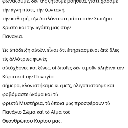
φωνάζουμε, δὲν τῆς ζητοῦμε βοήθεια, γιατί χάσαμε
τὴν ἁγνή πίστι, τὴν ζωντανή,
τὴν καθαρή, τὴν ἀταλάντευτη πίστι στὸν Σωτῆρα
Χριστὸ καὶ τὴν ἀγάπη μας στὴν
Παναγία.
Ὡς ἀπόδειξη αὐτῶν, εἶναι ὅτι ἐπηρεασμένοι ἀπὸ ὅλες
τὶς ἀλλότριες φωνές
αὐτόχθονες καὶ ξένες, οἱ ὁποῖες δὲν τιμοῦν ἀληθινὰ τὸν
Κύριο καὶ τὴν Παναγία
σήμερα, κλονιστήκαμε κι ἐμεῖς, ὀλιγοπιστοῦμε καὶ
φοβόμαστε ἀκόμα καὶ τὰ
φρικτὰ Μυστήρια, τὰ ὁποῖα μᾶς προσφέρουν τὸ
Πανάγιο Σῶμα καὶ τὸ Αἷμα τοῦ
Θεανθρώπου Κυρίου μας.