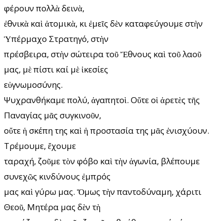
φέρουν πολλὰ δεινὰ,
ἐθνικὰ καὶ ἀτομικὰ, κι ἐμεῖς δὲν καταφεύγουμε στὴν
Ὑπέρμαχο Στρατηγό, στὴν
πρέσβειρα, στὴν σώτειρα τοῦ Ἔθνους καὶ τοῦ λαοῦ
μας, μὲ πίστι καί μὲ ἱκεσίες
εὐγνωμοσύνης.
Ψυχρανθήκαμε πολύ, ἀγαπητοὶ. Οὔτε οἱ ἀρετὲς τῆς
Παναγίας μᾶς συγκινοῦν,
οὔτε ἡ σκέπη της καὶ ἡ προστασία της μᾶς ἐνισχύουν.
Τρέμουμε, ἔχουμε
ταραχή, ζοῦμε τὸν φόβο καὶ τὴν ἀγωνία, βλέπουμε
συνεχῶς κινδύνους ἐμπρός
μας καὶ γύρω μας. Ὄμως τὴν παντοδύναμη, χάριτι
Θεοῦ, Μητέρα μας δὲν τὴ