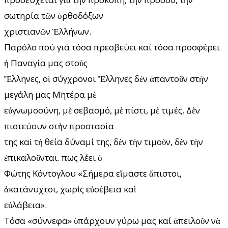
σωτηρία τῶν ὀρθοδόξων
χριστιανῶν Ἑλλήνων.
Παρόλο πού γιά τόσα πρεσβεύει καί τόσα προσφέρει
ἡ Παναγία μας στοὺς
Ἕλληνες, οἱ σύγχρονοι Ἕλληνες δὲν ἀπαντοῦν στὴν
μεγάλη μας Μητέρα μὲ
εὐγνωμοσύνη, μὲ σεβασμό, μὲ πίστι, μὲ τιμές. Δὲν
πιστεύουν στὴν προστασία
της καὶ τὴ θεία δύναμί της, δὲν τὴν τιμοῦν, δὲν τὴν
ἐπικαλοῦνται. Ὅπως λέει ὁ
Φώτης Κόντογλου «Σήμερα εἴμαστε ἄπιστοι,
ἀκατάνυχτοι, χωρὶς εὐσέβεια καὶ
εὐλάβεια».
Τόσα «σύννεφα» ὑπάρχουν γύρω μας καί ἀπειλοῦν νὰ