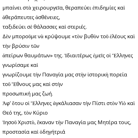
μπαίνει στὰ χειρουργεῖα, θεραπεύει ἐπιδημίες καὶ
ἀθεράπευτες ἀσθένειες,
ταξιδεύει σὲ θάλασσες καὶ στεριές.
Δὲν μποροῦμε νὰ κρύψουμε «τὸν βυθὸν τοῦ ἐλέους καὶ
τὴν βρύσιν τῶν
ἀπείρων θαυμάτων» της. Ἰδιαιτέρως ἐμεῖς οἱ Ἕλληνες
γνωρίσαμε καὶ
γνωρίζουμε τὴν Παναγία μας στὴν ἱστορικὴ πορεία
τοῦ Ἔθνους μας καὶ στὴν
προσωπική μας ζωή.
Ἀφ’ ὅτου οἱ Ἕλληνες ἀγκάλιασαν τὴν Πίστι στὸν Υἱὸ καὶ
Θεό της, τὸν Κύριο
Ἰησοῦ Χριστὸ, ἔκαναν τὴν Παναγία μας Μητέρα τους,
προστασία καὶ ὁδηγήτριά