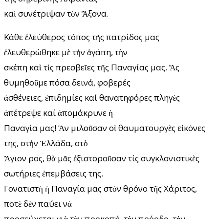
καὶ συνέτριψαν τὸν Ἄξονα.
Κάθε ἐλεύθερος τόπος τῆς πατρίδος μας
ἐλευθερώθηκε μὲ τὴν ἀγάπη, τὴν
σκέπη καὶ τὶς πρεσβεῖες τῆς Παναγίας μας. Ἄς
θυμηθοῦμε πόσα δεινά, φοβερές
ἀσθένειες, ἐπιδημίες καί θανατηφόρες πληγὲς
ἀπέτρεψε καί ἀπομάκρυνε ἡ
Παναγία μας! Ἂν μιλοῦσαν οἱ θαυματουργὲς εἰκόνες
της, στὴν Ἑλλάδα, στὸ
Ἅγιον Ὅρος, θὰ μᾶς ἐξιστοροῦσαν τίς συγκλονιστικὲς
σωτήριες ἐπεμβάσεις της.
Γονατιστὴ ἡ Παναγία μας στὸν θρόνο τῆς Χάριτος,
ποτὲ δὲν παύει νὰ
προσεύχεται γιὰ τὴν προκοπή, τὴν πρόοδο, τὴν