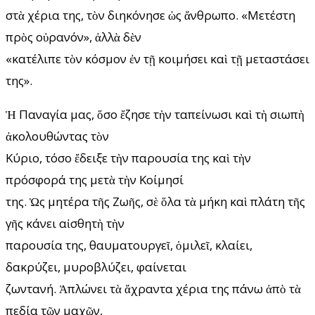
στὰ χέρια της, τὸν διηκόνησε ὡς ἄνθρωπο. «Μετέστη
πρὸς οὐρανόν», ἀλλὰ δὲν
«κατέλιπε τὸν κόσμον ἐν τῇ κοιμήσει καὶ τῇ μεταστάσει
της».
Ἡ Παναγία μας, ὅσο ἔζησε τὴν ταπείνωσι καὶ τὴ σιωπὴ
ἀκολουθώντας τὸν
Κύριο, τόσο ἔδειξε τὴν παρουσία της καὶ τὴν
πρόσφορά της μετὰ τὴν Κοίμησί
της. Ὡς μητέρα τῆς Ζωῆς, σὲ ὅλα τὰ μήκη καὶ πλάτη τῆς
γῆς κάνει αἰσθητὴ τὴν
παρουσία της, θαυματουργεῖ, ὁμιλεῖ, κλαίει,
δακρύζει, μυροβλύζει, φαίνεται
ζωντανή. Ἁπλώνει τὰ ἄχραντα χέρια της πάνω ἀπὸ τὰ
πεδία τῶν μαχῶν,