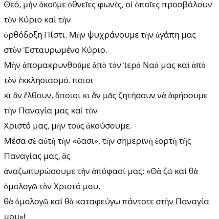
Θεό, μὴν ἀκοῦμε ὀθνεῖες φωνὲς, οἱ ὁποῖες προσβάλουν
τὸν Κύριο καὶ τὴν
ὀρθόδοξη Πίστι. Μὴν ψυχράνουμε τὴν ἀγάπη μας
στὸν Ἐσταυρωμένο Κύριο.
Μὴν ἀπομακρυνθοῦμε ἀπὸ τὸν Ἱερὸ Ναὸ μας καὶ ἀπὸ
τὸν ἐκκλησιασμό. Ὅποιοι
κι ἂν ἔλθουν, ὅποιοι κι ἄν μᾶς ζητήσουν νὰ ἀφήσουμε
τὴν Παναγία μας καὶ τὸν
Χριστό μας, μὴν τοὺς ἀκούσουμε.
Μέσα σὲ αὐτὴ τὴν «ὄασι», τὴν σημερινὴ ἑορτὴ τῆς
Παναγίας μας, ἂς
ἀναζωπυρώσουμε τὴν ἀπόφασί μας: «Θὰ ζῶ καὶ θὰ
ὁμολογῶ τὸν Χριστό μου,
θὰ ὁμολογῶ καὶ θὰ καταφεύγω πάντοτε στὴν Παναγία
μου»!