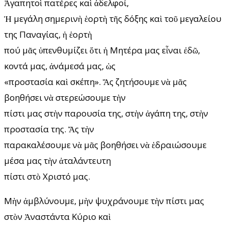
Ἀγαπητοὶ πατέρες καὶ ἀδελφοί,
Ἡ μεγάλη σημερινὴ ἑορτὴ τῆς δόξης καὶ τοῦ μεγαλείου
της Παναγίας, ἡ ἑορτὴ
πού μᾶς ὑπενθυμίζει ὅτι ἡ Μητέρα μας εἶναι ἐδῶ,
κοντά μας, ἀνάμεσά μας, ὡς
«προστασία καὶ σκέπη». Ἄς ζητήσουμε νὰ μᾶς
βοηθήσει νὰ στερεώσουμε τὴν
πίστι μας στὴν παρουσία της, στὴν ἀγάπη της, στὴν
προστασία της. Ἄς τὴν
παρακαλέσουμε νὰ μᾶς βοηθήσει νὰ ἑδραιώσουμε
μέσα μας τὴν ἀταλάντευτη
πίστι στὸ Χριστό μας.
Μὴν ἀμβλύνουμε, μὴν ψυχράνουμε τὴν πίστι μας
στὸν Ἀναστάντα Κύριο καὶ