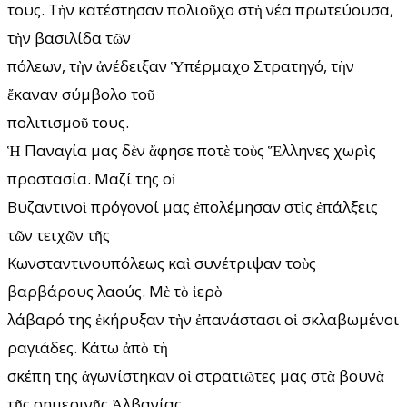
τους. Τὴν κατέστησαν πολιοῦχο στὴ νέα πρωτεύουσα,
τὴν βασιλίδα τῶν
πόλεων, τὴν ἀνέδειξαν Ὑπέρμαχο Στρατηγό, τὴν
ἔκαναν σύμβολο τοῦ
πολιτισμοῦ τους.
Ἡ Παναγία μας δὲν ἄφησε ποτὲ τοὺς Ἕλληνες χωρὶς
προστασία. Μαζί της οἱ
Βυζαντινοὶ πρόγονοί μας ἐπολέμησαν στὶς ἐπάλξεις
τῶν τειχῶν τῆς
Κωνσταντινουπόλεως καὶ συνέτριψαν τοὺς
βαρβάρους λαούς. Μὲ τὸ ἱερὸ
λάβαρό της ἐκήρυξαν τὴν ἐπανάστασι οἱ σκλαβωμένοι
ραγιάδες. Κάτω ἀπὸ τὴ
σκέπη της ἀγωνίστηκαν οἱ στρατιῶτες μας στὰ βουνὰ
τῆς σημερινῆς Ἀλβανίας