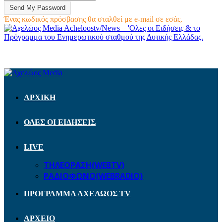
Ένας κωδικός πρόσβασης θα σταλθεί με e-mail σε εσάς.
Acheloostv/News – 'Ολες οι Ειδήσεις & το
Πρόγραμμα του Ενημερωτικού σταθμού της Δυτικής Ελλάδας.
ΑΡΧΙΚΗ
ΟΛΕΣ ΟΙ ΕΙΔΗΣΕΙΣ
LIVE
ΤΗΛΕΟΡΑΣΗ(WEBTV)
ΡΑΔΙΟΦΩΝΟ(WEBRADIO)
ΠΡΟΓΡΑΜΜΑ ΑΧΕΛΩΟΣ TV
ΑΡΧΕΙΟ