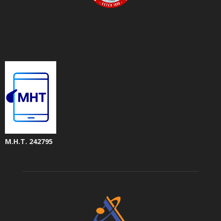
Μ.Η.Τ. 242795