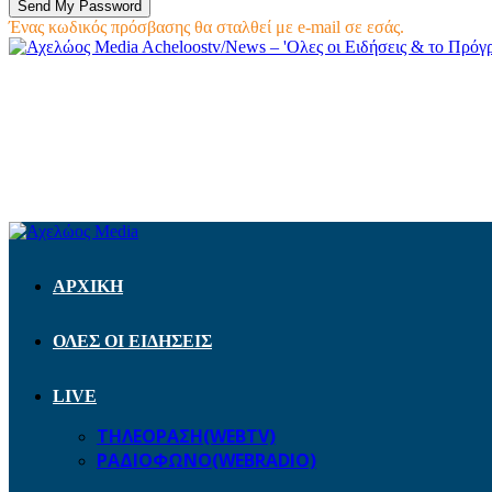
Ένας κωδικός πρόσβασης θα σταλθεί με e-mail σε εσάς.
Acheloostv/News – 'Ολες οι Ειδήσεις & το Πρό
ΑΡΧΙΚΗ
ΟΛΕΣ ΟΙ ΕΙΔΗΣΕΙΣ
LIVE
ΤΗΛΕΟΡΑΣΗ(WEBTV)
ΡΑΔΙΟΦΩΝΟ(WEBRADIO)