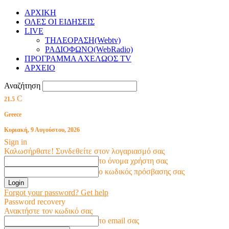
ΑΡΧΙΚΗ
ΟΛΕΣ ΟΙ ΕΙΔΗΣΕΙΣ
LIVE
ΤΗΛΕΟΡΑΣΗ(Webtv)
ΡΑΔΙΟΦΩΝΟ(WebRadio)
ΠΡΟΓΡΑΜΜΑ ΑΧΕΛΩΟΣ TV
ΑΡΧΕΙΟ
Αναζήτηση
C
21.5
Greece
Κυριακή, 9 Αυγούστου, 2026
Sign in
Καλωσήρθατε! Συνδεθείτε στον λογαριασμό σας
το όνομα χρήστη σας
ο κωδικός πρόσβασης σας
Forgot your password? Get help
Password recovery
Ανακτήστε τον κωδικό σας
το email σας