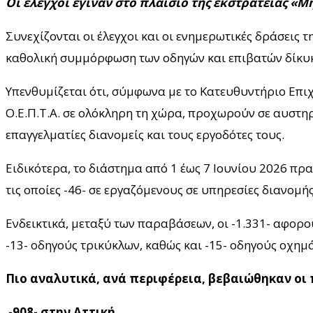
Οι έλεγχοι έγιναν στο πλαίσιο της εκστρατείας «
Συνεχίζονται οι έλεγχοι και οι ενημερωτικές δράσεις 
καθολική συμμόρφωση των οδηγών και επιβατών δίκυ
Υπενθυμίζεται ότι, σύμφωνα με το Κατευθυντήριο Επι
Ο.Ε.Π.Τ.Α. σε ολόκληρη τη χώρα, προχωρούν σε αυστηρ
επαγγελματίες διανομείς και τους εργοδότες τους.
Ειδικότερα, το διάστημα από 1 έως 7 Ιουνίου 2026 πρ
τις οποίες -46- σε εργαζόμενους σε υπηρεσίες διανομής
Ενδεικτικά, μεταξύ των παραβάσεων, οι -1.331- αφορού
-13- οδηγούς τρικύκλων, καθώς και -15- οδηγούς οχημ
Πιο αναλυτικά, ανά περιφέρεια, βεβαιώθηκαν ο
-908- στην Αττική,