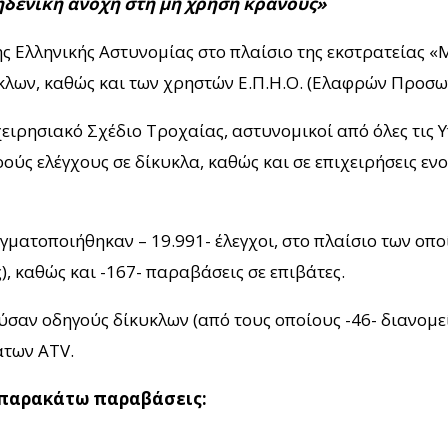
Μηδενική ανοχή στη μη χρήση κράνους»
της Ελληνικής Αστυνομίας στο πλαίσιο της εκστρατείας 
κλων, καθώς και των χρηστών Ε.Π.Η.Ο. (Ελαφρών Προσ
χειρησιακό Σχέδιο Τροχαίας, αστυνομικοί από όλες τις
ούς ελέγχους σε δίκυκλα, καθώς και σε επιχειρήσεις εν
αγματοποιήθηκαν – 19.991- έλεγχοι, στο πλαίσιο των οπ
), καθώς και -167- παραβάσεις σε επιβάτες.
σαν οδηγούς δίκυκλων (από τους οποίους -46- διανομείς)
άτων ATV.
ι παρακάτω παραβάσεις: