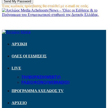
Ένας κωδικός πρόσβασης θα σταλθεί με e-mail σε εσάς.
Acheloostv/News – 'Ολες οι Ειδήσεις & το
Πρόγραμμα του Ενημερωτικού σταθμού της Δυτικής Ελλάδας.
ΑΡΧΙΚΗ
ΟΛΕΣ ΟΙ ΕΙΔΗΣΕΙΣ
LIVE
ΤΗΛΕΟΡΑΣΗ(WEBTV)
ΡΑΔΙΟΦΩΝΟ(WEBRADIO)
ΠΡΟΓΡΑΜΜΑ ΑΧΕΛΩΟΣ TV
ΑΡΧΕΙΟ