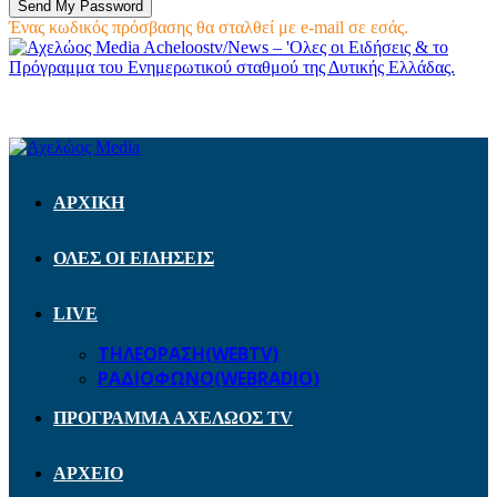
Ένας κωδικός πρόσβασης θα σταλθεί με e-mail σε εσάς.
Acheloostv/News – 'Ολες οι Ειδήσεις & το
Πρόγραμμα του Ενημερωτικού σταθμού της Δυτικής Ελλάδας.
ΑΡΧΙΚΗ
ΟΛΕΣ ΟΙ ΕΙΔΗΣΕΙΣ
LIVE
ΤΗΛΕΟΡΑΣΗ(WEBTV)
ΡΑΔΙΟΦΩΝΟ(WEBRADIO)
ΠΡΟΓΡΑΜΜΑ ΑΧΕΛΩΟΣ TV
ΑΡΧΕΙΟ