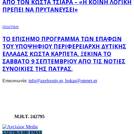
ΑΠΌ ΤΟΝ ΚΏΣΤΑ ΤΣΙΆΡΑ – «Η ΚΟΙΝΉ ΛΟΓΙΚΉ
ΠΡΈΠΕΙ ΝΑ ΠΡΥΤΑΝΕΎΣΕΙ»
ΠΟΛΙΤΙΚΗ
ΤΟ ΕΠΊΣΗΜΟ ΠΡΌΓΡΑΜΜΑ ΤΩΝ ΕΠΑΦΏΝ
ΤΟΥ ΥΠΟΨΉΦΙΟΥ ΠΕΡΙΦΕΡΕΙΆΡΧΗ ΔΥΤΙΚΉΣ
ΕΛΛΆΔΑΣ ΚΏΣΤΑ ΚΑΡΠΈΤΑ, ΞΕΚΙΝΆ ΤΟ
ΣΆΒΒΑΤΟ 9 ΣΕΠΤΕΜΒΡΊΟΥ ΑΠΌ ΤΙΣ ΝΌΤΙΕΣ
ΣΥΝΟΙΚΊΕΣ ΤΗΣ ΠΆΤΡΑΣ.
Επικοινωνία:
info@axeloostv.gr, bokas@otenet.gr
Μ.Η.Τ. 242795
ΣΧΕΤΙΚΆ ΜΕ ΕΜΆΣ