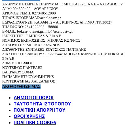
ΑΝΩΝΥΜΗ ΕΤΑΙΡΕΙΑ ΕΠΩΝΥΜΙΑ: Γ. ΜΠΟΚΑΣ & ΣΙΑ Α.Ε – ΑΧΕΛΩΟΣ TV
ΑΦΜ: 094300499 – ΔΟΥ ΑΓΡΙΝΙΟΥ
ΑΡΙΘΜΟΣ ΓΕΜΗ: 027340512000
ΤΙΤΛΟΣ ΙΣΤΟΣΕΛΙΔΑΣ:acheloostv.gr
ΕΔΡΑ-ΔΙΕΥΘΥΝΣΗ: ΚΑΒΑΦΗ 2 – ΑΓ. ΚΩΝ/ΝΟΣ, ΑΓΡΙΝΙΟ , ΤΚ:30027
ΤΗΛΕΦΩΝΟ: 2641022803 – 58800
E-MAIL: bokas@otenet.gr, info@axeloostv.gr
ΙΔΙΟΚΤΗΤΗΣ: Γ. ΜΠΟΚΑΣ & ΣΙΑ Α.Ε
ΝΟΜΙΜΟΣ ΕΚΠΡΟΣΩΠΟΣ: ΜΠΟΚΑΣ ΚΩΝ/ΝΟΣ
ΔΙΕΥΘΥΝΤΗΣ: ΜΠΟΚΑΣ ΚΩΝ/ΝΟΣ
ΔΙΕΥΘΥΝΤΗΣ ΣΥΝΤΑΞΗΣ:ΚΟΥΤΣΙΚΟΣ ΠΑΝΤΕΛΗΣ
ΔΙΑΧΕΙΡΙΣΤΗΣ-ΔΙΚΑΙΟΥΧΟΣ domain: ΜΠΟΚΑΣ ΚΩΝ/ΝΟΣ – Γ. ΜΠΟΚΑΣ &
ΣΙΑ Α.Ε
ΔΗΜΟΣΙΟΓΡΑΦΟΙ:
ΚΟΥΤΣΙΚΟΣ ΠΑΝΤΕΛΗΣ
ΒΑΚΡΑΚΟΥ ΣΟΦΙΑ
ΠΑΠΑΔΗΜΗΤΡΙΟΥ ΔΗΜΗΤΡΗΣ
ΚΟΥΤΣΙΟΥΜΠΑΣ ΑΛΕΞΑΝΔΡΟΣ
ΑΚΟΛΟΥΘΗΣΕ ΜΑΣ
ΔΗΜΟΣΙΟΙ ΠΟΡΟΙ
ΤΑΥΤΌΤΗΤΑ ΙΣΤΌΤΟΠΟΥ
ΠΟΛΙΤΙΚΉ ΑΠΟΡΡΉΤΟΥ
ΌΡΟΙ ΧΡΉΣΗΣ
ΠΟΛΙΤΙΚΗ COOKIES