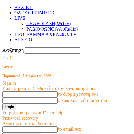
ΑΡΧΙΚΗ
ΟΛΕΣ ΟΙ ΕΙΔΗΣΕΙΣ
LIVE
ΤΗΛΕΟΡΑΣΗ(Webtv)
ΡΑΔΙΟΦΩΝΟ(WebRadio)
ΠΡΟΓΡΑΜΜΑ ΑΧΕΛΩΟΣ TV
ΑΡΧΕΙΟ
Αναζήτηση
C
21.7
Greece
Παρασκευή, 7 Αυγούστου, 2026
Sign in
Καλωσήρθατε! Συνδεθείτε στον λογαριασμό σας
το όνομα χρήστη σας
ο κωδικός πρόσβασης σας
Forgot your password? Get help
Password recovery
Ανακτήστε τον κωδικό σας
το email σας