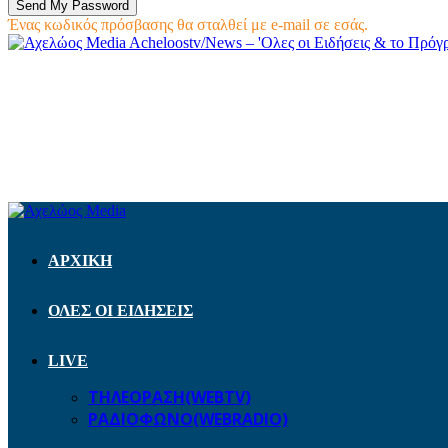
Ένας κωδικός πρόσβασης θα σταλθεί με e-mail σε εσάς.
Acheloostv/News – 'Ολες οι Ειδήσεις & το Πρό
ΑΡΧΙΚΗ
ΟΛΕΣ ΟΙ ΕΙΔΗΣΕΙΣ
LIVE
ΤΗΛΕΟΡΑΣΗ(WEBTV)
ΡΑΔΙΟΦΩΝΟ(WEBRADIO)