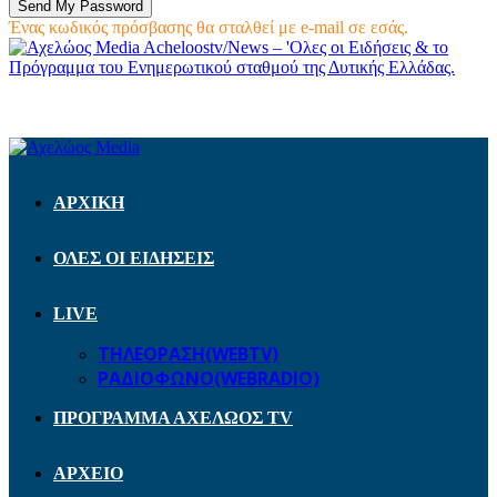
Ένας κωδικός πρόσβασης θα σταλθεί με e-mail σε εσάς.
Acheloostv/News – 'Ολες οι Ειδήσεις & το
Πρόγραμμα του Ενημερωτικού σταθμού της Δυτικής Ελλάδας.
ΑΡΧΙΚΗ
ΟΛΕΣ ΟΙ ΕΙΔΗΣΕΙΣ
LIVE
ΤΗΛΕΟΡΑΣΗ(WEBTV)
ΡΑΔΙΟΦΩΝΟ(WEBRADIO)
ΠΡΟΓΡΑΜΜΑ ΑΧΕΛΩΟΣ TV
ΑΡΧΕΙΟ