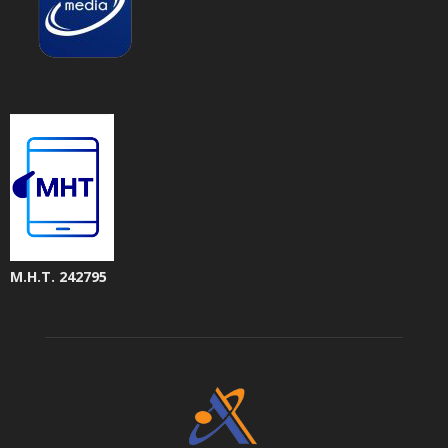
Μ.Η.Τ. 242795