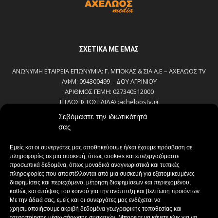
ΣΧΕΤΙΚΆ ΜΕ ΕΜΆΣ
ΑΝΩΝΥΜΗ ΕΤΑΙΡΕΙΑ ΕΠΩΝΥΜΙΑ: Γ. ΜΠΟΚΑΣ & ΣΙΑ Α.Ε – ΑΧΕΛΩΟΣ TV
ΑΦΜ: 094300499 – ΔΟΥ ΑΓΡΙΝΙΟΥ
ΑΡΙΘΜΟΣ ΓΕΜΗ: 027340512000
ΤΙΤΛΟΣ ΙΣΤΟΣΕΛΙΔΑΣ:acheloostv.gr
ΕΔΡΑ-ΔΙΕΥΘΥΝΣΗ: ΚΑΒΑΦΗ 2 – ΑΓ. ΚΩΝ/ΝΟΣ, ΑΓΡΙΝΙΟ , ΤΚ:30027
Σεβόμαστε την ιδιωτικότητά
ΤΗΛΕΦΩΝΟ: 2641022803 – 58800
σας
E-MAIL: bokas@otenet.gr, info@axeloostv.gr
ΙΔΙΟΚΤΗΤΗΣ: Γ. ΜΠΟΚΑΣ & ΣΙΑ Α.Ε
Εμείς και οι συνεργάτες μας αποθηκεύουμε ή/και έχουμε πρόσβαση σε
ΝΟΜΙΜΟΣ ΕΚΠΡΟΣΩΠΟΣ: ΜΠΟΚΑΣ ΚΩΝ/ΝΟΣ
πληροφορίες σε μια συσκευή, όπως cookies και επεξεργαζόμαστε
ΔΙΕΥΘΥΝΤΗΣ: ΜΠΟΚΑΣ ΚΩΝ/ΝΟΣ
προσωπικά δεδομένα, όπως μοναδικά αναγνωριστικά και τυπικές
ΔΙΕΥΘΥΝΤΗΣ ΣΥΝΤΑΞΗΣ:ΚΟΥΤΣΙΚΟΣ ΠΑΝΤΕΛΗΣ
πληροφορίες που αποστέλλονται από μια συσκευή για εξατομικευμένες
ΔΙΑΧΕΙΡΙΣΤΗΣ-ΔΙΚΑΙΟΥΧΟΣ domain: ΜΠΟΚΑΣ ΚΩΝ/ΝΟΣ – Γ. ΜΠΟΚΑΣ &
διαφημίσεις και περιεχόμενο, μέτρηση διαφημίσεων και περιεχομένου,
καθώς και απόψεις του κοινού για την ανάπτυξη και βελτίωση προϊόντων.
ΣΙΑ Α.Ε
Με την άδειά σας, εμείς και οι συνεργάτες μας ενδέχεται να
ΔΗΜΟΣΙΟΓΡΑΦΟΙ:
χρησιμοποιήσουμε ακριβή δεδομένα γεωγραφικής τοποθεσίας και
ΚΟΥΤΣΙΚΟΣ ΠΑΝΤΕΛΗΣ
ταυτοποίησης μέσω σάρωσης συσκευών. Μπορείτε να κάνετε κλικ για να