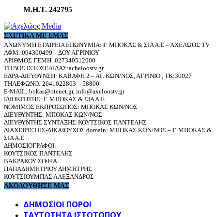
Μ.Η.Τ. 242795
ΣΧΕΤΙΚΆ ΜΕ ΕΜΆΣ
ΑΝΩΝΥΜΗ ΕΤΑΙΡΕΙΑ ΕΠΩΝΥΜΙΑ: Γ. ΜΠΟΚΑΣ & ΣΙΑ Α.Ε – ΑΧΕΛΩΟΣ TV
ΑΦΜ: 094300499 – ΔΟΥ ΑΓΡΙΝΙΟΥ
ΑΡΙΘΜΟΣ ΓΕΜΗ: 027340512000
ΤΙΤΛΟΣ ΙΣΤΟΣΕΛΙΔΑΣ:acheloostv.gr
ΕΔΡΑ-ΔΙΕΥΘΥΝΣΗ: ΚΑΒΑΦΗ 2 – ΑΓ. ΚΩΝ/ΝΟΣ, ΑΓΡΙΝΙΟ , ΤΚ:30027
ΤΗΛΕΦΩΝΟ: 2641022803 – 58800
E-MAIL: bokas@otenet.gr, info@axeloostv.gr
ΙΔΙΟΚΤΗΤΗΣ: Γ. ΜΠΟΚΑΣ & ΣΙΑ Α.Ε
ΝΟΜΙΜΟΣ ΕΚΠΡΟΣΩΠΟΣ: ΜΠΟΚΑΣ ΚΩΝ/ΝΟΣ
ΔΙΕΥΘΥΝΤΗΣ: ΜΠΟΚΑΣ ΚΩΝ/ΝΟΣ
ΔΙΕΥΘΥΝΤΗΣ ΣΥΝΤΑΞΗΣ:ΚΟΥΤΣΙΚΟΣ ΠΑΝΤΕΛΗΣ
ΔΙΑΧΕΙΡΙΣΤΗΣ-ΔΙΚΑΙΟΥΧΟΣ domain: ΜΠΟΚΑΣ ΚΩΝ/ΝΟΣ – Γ. ΜΠΟΚΑΣ &
ΣΙΑ Α.Ε
ΔΗΜΟΣΙΟΓΡΑΦΟΙ:
ΚΟΥΤΣΙΚΟΣ ΠΑΝΤΕΛΗΣ
ΒΑΚΡΑΚΟΥ ΣΟΦΙΑ
ΠΑΠΑΔΗΜΗΤΡΙΟΥ ΔΗΜΗΤΡΗΣ
ΚΟΥΤΣΙΟΥΜΠΑΣ ΑΛΕΞΑΝΔΡΟΣ
ΑΚΟΛΟΥΘΗΣΕ ΜΑΣ
ΔΗΜΟΣΙΟΙ ΠΟΡΟΙ
ΤΑΥΤΌΤΗΤΑ ΙΣΤΌΤΟΠΟΥ