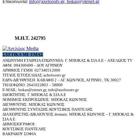
Επικοινωνία:
info@axeloostv.gr, bokas@otenet.gr
Μ.Η.Τ. 242795
ΣΧΕΤΙΚΆ ΜΕ ΕΜΆΣ
ΑΝΩΝΥΜΗ ΕΤΑΙΡΕΙΑ ΕΠΩΝΥΜΙΑ: Γ. ΜΠΟΚΑΣ & ΣΙΑ Α.Ε – ΑΧΕΛΩΟΣ TV
ΑΦΜ: 094300499 – ΔΟΥ ΑΓΡΙΝΙΟΥ
ΑΡΙΘΜΟΣ ΓΕΜΗ: 027340512000
ΤΙΤΛΟΣ ΙΣΤΟΣΕΛΙΔΑΣ:acheloostv.gr
ΕΔΡΑ-ΔΙΕΥΘΥΝΣΗ: ΚΑΒΑΦΗ 2 – ΑΓ. ΚΩΝ/ΝΟΣ, ΑΓΡΙΝΙΟ , ΤΚ:30027
ΤΗΛΕΦΩΝΟ: 2641022803 – 58800
E-MAIL: bokas@otenet.gr, info@axeloostv.gr
ΙΔΙΟΚΤΗΤΗΣ: Γ. ΜΠΟΚΑΣ & ΣΙΑ Α.Ε
ΝΟΜΙΜΟΣ ΕΚΠΡΟΣΩΠΟΣ: ΜΠΟΚΑΣ ΚΩΝ/ΝΟΣ
ΔΙΕΥΘΥΝΤΗΣ: ΜΠΟΚΑΣ ΚΩΝ/ΝΟΣ
ΔΙΕΥΘΥΝΤΗΣ ΣΥΝΤΑΞΗΣ:ΚΟΥΤΣΙΚΟΣ ΠΑΝΤΕΛΗΣ
ΔΙΑΧΕΙΡΙΣΤΗΣ-ΔΙΚΑΙΟΥΧΟΣ domain: ΜΠΟΚΑΣ ΚΩΝ/ΝΟΣ – Γ. ΜΠΟΚΑΣ &
ΣΙΑ Α.Ε
ΔΗΜΟΣΙΟΓΡΑΦΟΙ:
ΚΟΥΤΣΙΚΟΣ ΠΑΝΤΕΛΗΣ
ΒΑΚΡΑΚΟΥ ΣΟΦΙΑ