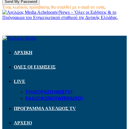
Ένας κωδικός πρόσβασης θα σταλθεί με e-mail σε εσάς.
Acheloostv/News – 'Ολες οι Ειδήσεις & το
Πρόγραμμα του Ενημερωτικού σταθμού της Δυτικής Ελλάδας.
ΑΡΧΙΚΗ
ΟΛΕΣ ΟΙ ΕΙΔΗΣΕΙΣ
LIVE
ΤΗΛΕΟΡΑΣΗ(WEBTV)
ΡΑΔΙΟΦΩΝΟ(WEBRADIO)
ΠΡΟΓΡΑΜΜΑ ΑΧΕΛΩΟΣ TV
ΑΡΧΕΙΟ