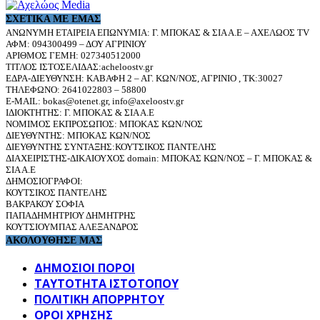
ΣΧΕΤΙΚΆ ΜΕ ΕΜΆΣ
ΑΝΩΝΥΜΗ ΕΤΑΙΡΕΙΑ ΕΠΩΝΥΜΙΑ: Γ. ΜΠΟΚΑΣ & ΣΙΑ Α.Ε – ΑΧΕΛΩΟΣ TV
ΑΦΜ: 094300499 – ΔΟΥ ΑΓΡΙΝΙΟΥ
ΑΡΙΘΜΟΣ ΓΕΜΗ: 027340512000
ΤΙΤΛΟΣ ΙΣΤΟΣΕΛΙΔΑΣ:acheloostv.gr
ΕΔΡΑ-ΔΙΕΥΘΥΝΣΗ: ΚΑΒΑΦΗ 2 – ΑΓ. ΚΩΝ/ΝΟΣ, ΑΓΡΙΝΙΟ , ΤΚ:30027
ΤΗΛΕΦΩΝΟ: 2641022803 – 58800
E-MAIL: bokas@otenet.gr, info@axeloostv.gr
ΙΔΙΟΚΤΗΤΗΣ: Γ. ΜΠΟΚΑΣ & ΣΙΑ Α.Ε
ΝΟΜΙΜΟΣ ΕΚΠΡΟΣΩΠΟΣ: ΜΠΟΚΑΣ ΚΩΝ/ΝΟΣ
ΔΙΕΥΘΥΝΤΗΣ: ΜΠΟΚΑΣ ΚΩΝ/ΝΟΣ
ΔΙΕΥΘΥΝΤΗΣ ΣΥΝΤΑΞΗΣ:ΚΟΥΤΣΙΚΟΣ ΠΑΝΤΕΛΗΣ
ΔΙΑΧΕΙΡΙΣΤΗΣ-ΔΙΚΑΙΟΥΧΟΣ domain: ΜΠΟΚΑΣ ΚΩΝ/ΝΟΣ – Γ. ΜΠΟΚΑΣ &
ΣΙΑ Α.Ε
ΔΗΜΟΣΙΟΓΡΑΦΟΙ:
ΚΟΥΤΣΙΚΟΣ ΠΑΝΤΕΛΗΣ
ΒΑΚΡΑΚΟΥ ΣΟΦΙΑ
ΠΑΠΑΔΗΜΗΤΡΙΟΥ ΔΗΜΗΤΡΗΣ
ΚΟΥΤΣΙΟΥΜΠΑΣ ΑΛΕΞΑΝΔΡΟΣ
ΑΚΟΛΟΥΘΗΣΕ ΜΑΣ
ΔΗΜΟΣΙΟΙ ΠΟΡΟΙ
ΤΑΥΤΌΤΗΤΑ ΙΣΤΌΤΟΠΟΥ
ΠΟΛΙΤΙΚΉ ΑΠΟΡΡΉΤΟΥ
ΌΡΟΙ ΧΡΉΣΗΣ